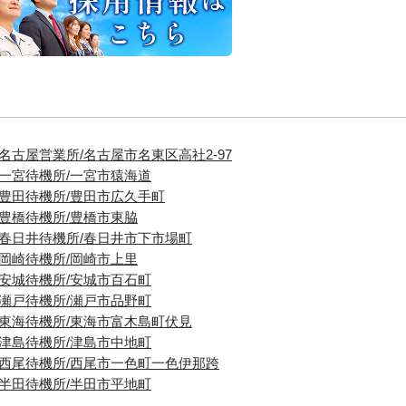
■名古屋営業所/名古屋市名東区高社2-97
■一宮待機所/一宮市猿海道
■豊田待機所/豊田市広久手町
■豊橋待機所/豊橋市東脇
■春日井待機所/春日井市下市場町
■岡崎待機所/岡崎市上里
■安城待機所/安城市百石町
■瀬戸待機所/瀬戸市品野町
■東海待機所/東海市富木島町伏見
■津島待機所/津島市中地町
■西尾待機所/西尾市一色町一色伊那跨
■半田待機所/半田市平地町