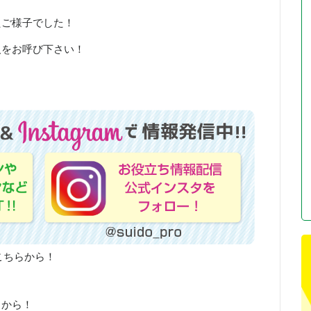
たご様子でした！
人をお呼び下さい！
。
こちらから！
らから！