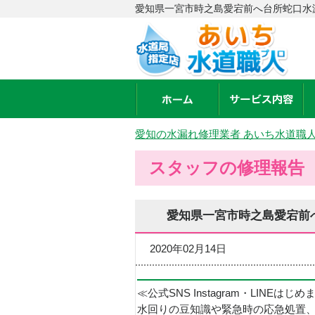
愛知県一宮市時之島愛宕前へ台所蛇口水
愛知の水漏れ修理業者 あいち水道職
スタッフの修理報告
愛知県一宮市時之島愛宕前
2020年02月14日
≪公式SNS Instagram・LINEはじ
水回りの豆知識や緊急時の応急処置