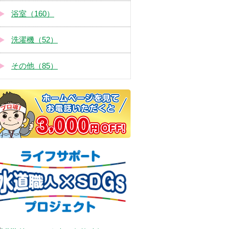
浴室（160）
洗濯機（52）
その他（85）