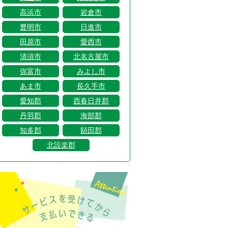
高浜市
岩倉市
豊明市
日進市
田原市
愛西市
清須市
北名古屋市
弥富市
みよし市
あま市
長久手市
愛知郡
西春日井郡
丹羽郡
海部郡
知多郡
額田郡
北設楽郡