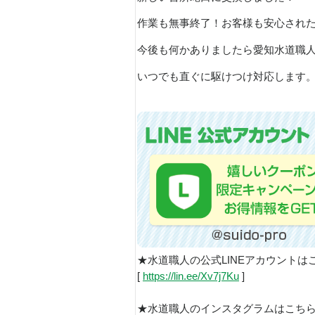
作業も無事終了！お客様も安心され
今後も何かありましたら愛知水道職
いつでも直ぐに駆けつけ対応します
★水道職人の公式LINEアカウントは
[
https://lin.ee/Xv7j7Ku
]
★水道職人のインスタグラムはこち