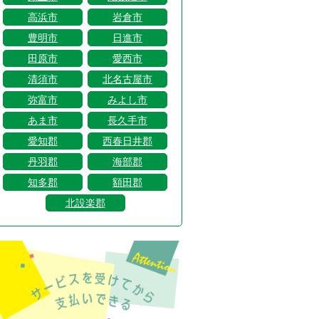
高浜市
岩倉市
豊明市
日進市
田原市
愛西市
清須市
北名古屋市
弥富市
みよし市
あま市
長久手市
愛知郡
西春日井郡
丹羽郡
海部郡
知多郡
額田郡
北設楽郡