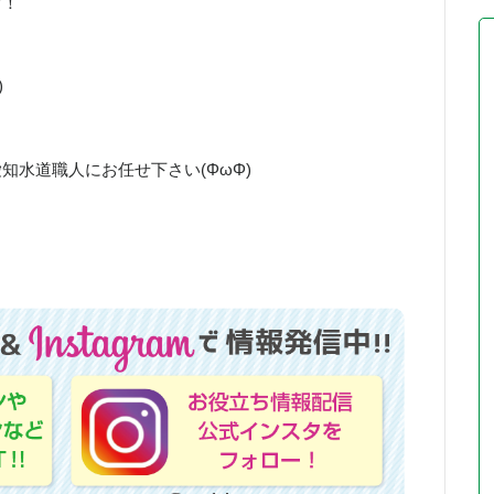
す！
)
知水道職人にお任せ下さい(ΦωΦ)