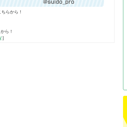
こちらから！
らから！
/
]