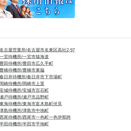
■名古屋営業所/名古屋市名東区高社2-97
■一宮待機所/一宮市猿海道
■豊田待機所/豊田市広久手町
■豊橋待機所/豊橋市東脇
■春日井待機所/春日井市下市場町
■岡崎待機所/岡崎市上里
■安城待機所/安城市百石町
■瀬戸待機所/瀬戸市品野町
■東海待機所/東海市富木島町伏見
■津島待機所/津島市中地町
■西尾待機所/西尾市一色町一色伊那跨
■半田待機所/半田市平地町