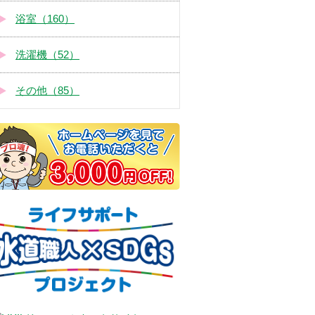
浴室（160）
洗濯機（52）
その他（85）