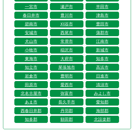
一宮市
瀬戸市
半田市
春日井市
豊川市
津島市
碧南市
刈谷市
豊田市
安城市
西尾市
蒲郡市
犬山市
常滑市
江南市
小牧市
稲沢市
新城市
東海市
大府市
知多市
知立市
尾張旭市
高浜市
岩倉市
豊明市
日進市
田原市
愛西市
清須市
北名古屋市
弥富市
みよし市
あま市
長久手市
愛知郡
西春日井郡
丹羽郡
海部郡
知多郡
額田郡
北設楽郡