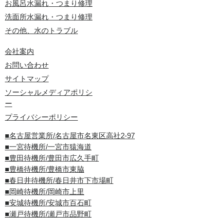
お風呂水漏れ・つまり修理
洗面所水漏れ・つまり修理
その他、水のトラブル
会社案内
お問い合わせ
サイトマップ
ソーシャルメディアポリシ
ー
プライバシーポリシー
■名古屋営業所/名古屋市名東区高社2-97
■一宮待機所/一宮市猿海道
■豊田待機所/豊田市広久手町
■豊橋待機所/豊橋市東脇
■春日井待機所/春日井市下市場町
■岡崎待機所/岡崎市上里
■安城待機所/安城市百石町
■瀬戸待機所/瀬戸市品野町