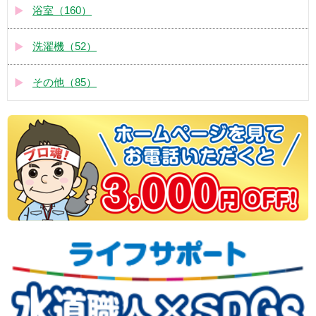
浴室（160）
洗濯機（52）
その他（85）