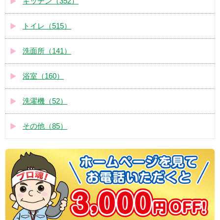
キッチン（352）
トイレ（515）
洗面所（141）
浴室（160）
洗濯機（52）
その他（85）