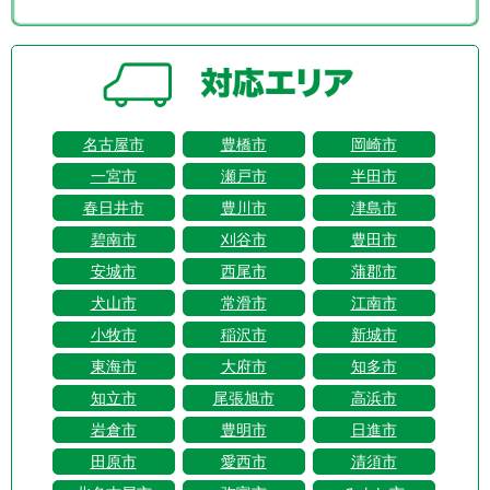
名古屋市
豊橋市
岡崎市
一宮市
瀬戸市
半田市
春日井市
豊川市
津島市
碧南市
刈谷市
豊田市
安城市
西尾市
蒲郡市
犬山市
常滑市
江南市
小牧市
稲沢市
新城市
東海市
大府市
知多市
知立市
尾張旭市
高浜市
岩倉市
豊明市
日進市
田原市
愛西市
清須市