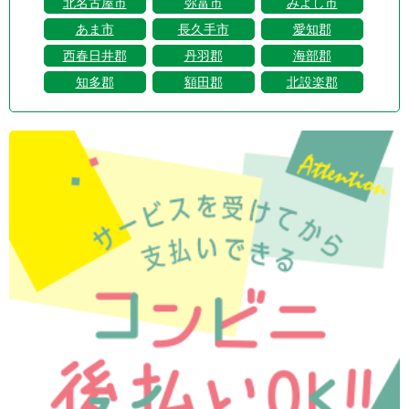
北名古屋市
弥富市
みよし市
あま市
長久手市
愛知郡
西春日井郡
丹羽郡
海部郡
知多郡
額田郡
北設楽郡