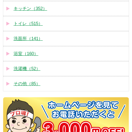
キッチン（352）
トイレ（515）
洗面所（141）
浴室（160）
洗濯機（52）
その他（85）