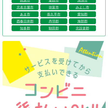
田原市
愛西市
清須市
北名古屋市
弥富市
みよし市
あま市
長久手市
愛知郡
西春日井郡
丹羽郡
海部郡
知多郡
額田郡
北設楽郡