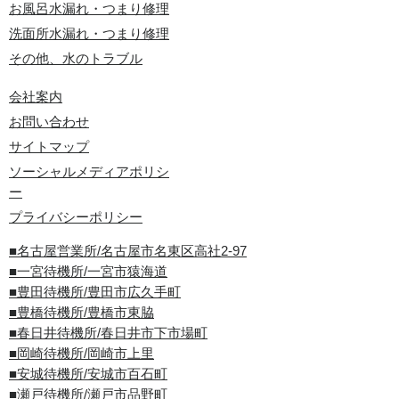
お風呂水漏れ・つまり修理
洗面所水漏れ・つまり修理
その他、水のトラブル
会社案内
お問い合わせ
サイトマップ
ソーシャルメディアポリシ
ー
プライバシーポリシー
■名古屋営業所/名古屋市名東区高社2-97
■一宮待機所/一宮市猿海道
■豊田待機所/豊田市広久手町
■豊橋待機所/豊橋市東脇
■春日井待機所/春日井市下市場町
■岡崎待機所/岡崎市上里
■安城待機所/安城市百石町
■瀬戸待機所/瀬戸市品野町