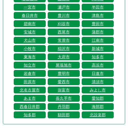
一宮市
瀬戸市
半田市
春日井市
豊川市
津島市
碧南市
刈谷市
豊田市
安城市
西尾市
蒲郡市
犬山市
常滑市
江南市
小牧市
稲沢市
新城市
東海市
大府市
知多市
知立市
尾張旭市
高浜市
岩倉市
豊明市
日進市
田原市
愛西市
清須市
北名古屋市
弥富市
みよし市
あま市
長久手市
愛知郡
西春日井郡
丹羽郡
海部郡
知多郡
額田郡
北設楽郡