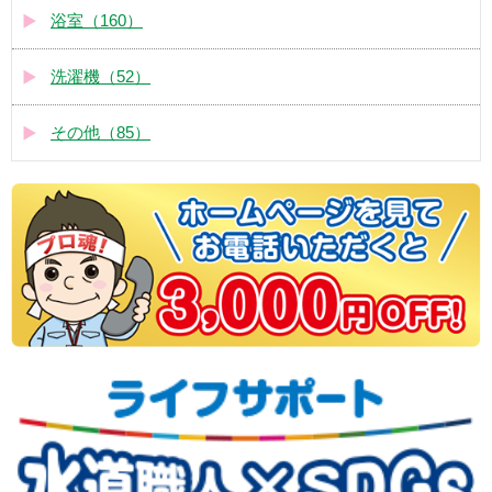
浴室（160）
洗濯機（52）
その他（85）