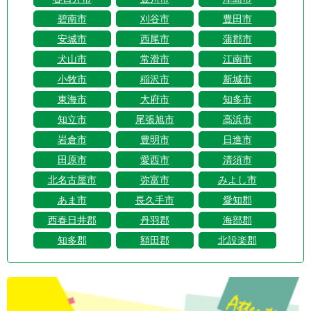
碧南市
刈谷市
豊田市
安城市
西尾市
蒲郡市
犬山市
常滑市
江南市
小牧市
稲沢市
新城市
東海市
大府市
知多市
知立市
尾張旭市
高浜市
岩倉市
豊明市
日進市
田原市
愛西市
清須市
北名古屋市
弥富市
みよし市
あま市
長久手市
愛知郡
西春日井郡
丹羽郡
海部郡
知多郡
額田郡
北設楽郡