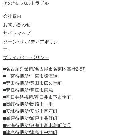
その他、水のトラブル
会社案内
お問い合わせ
サイトマップ
ソーシャルメディアポリシ
ー
プライバシーポリシー
■名古屋営業所/名古屋市名東区高社2-97
■一宮待機所/一宮市猿海道
■豊田待機所/豊田市広久手町
■豊橋待機所/豊橋市東脇
■春日井待機所/春日井市下市場町
■岡崎待機所/岡崎市上里
■安城待機所/安城市百石町
■瀬戸待機所/瀬戸市品野町
■東海待機所/東海市富木島町伏見
■津島待機所/津島市中地町