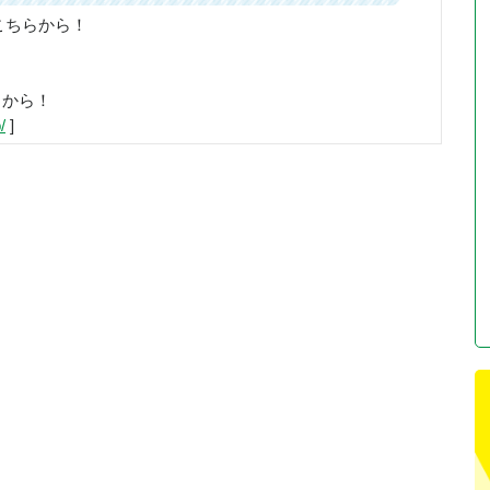
こちらから！
らから！
/
]