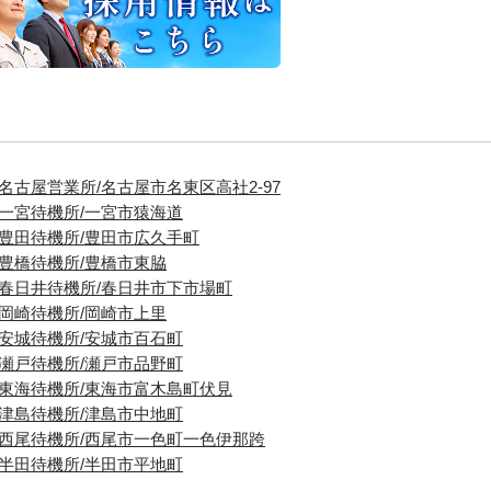
■名古屋営業所/名古屋市名東区高社2-97
■一宮待機所/一宮市猿海道
■豊田待機所/豊田市広久手町
■豊橋待機所/豊橋市東脇
■春日井待機所/春日井市下市場町
■岡崎待機所/岡崎市上里
■安城待機所/安城市百石町
■瀬戸待機所/瀬戸市品野町
■東海待機所/東海市富木島町伏見
■津島待機所/津島市中地町
■西尾待機所/西尾市一色町一色伊那跨
■半田待機所/半田市平地町