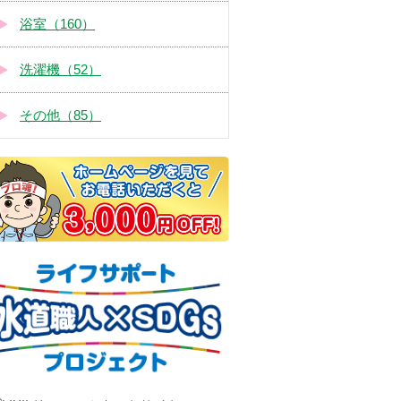
浴室（160）
洗濯機（52）
その他（85）