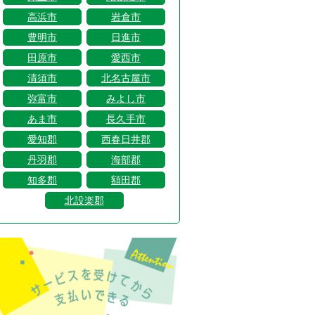
高浜市
岩倉市
豊明市
日進市
田原市
愛西市
清須市
北名古屋市
弥富市
みよし市
あま市
長久手市
愛知郡
西春日井郡
丹羽郡
海部郡
知多郡
額田郡
北設楽郡