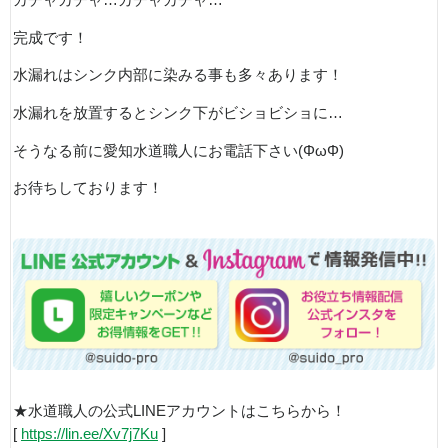
カチャカチャ…カチャカチャ…
完成です！
水漏れはシンク内部に染みる事も多々あります！
水漏れを放置するとシンク下がビショビショに…
そうなる前に愛知水道職人にお電話下さい(ΦωΦ)
お待ちしております！
★水道職人の公式LINEアカウントはこちらから！
[
https://lin.ee/Xv7j7Ku
]