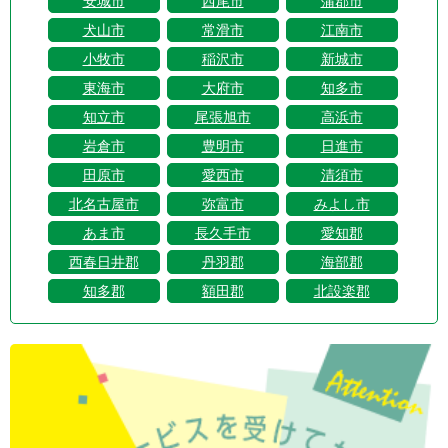
安城市
西尾市
蒲郡市
犬山市
常滑市
江南市
小牧市
稲沢市
新城市
東海市
大府市
知多市
知立市
尾張旭市
高浜市
岩倉市
豊明市
日進市
田原市
愛西市
清須市
北名古屋市
弥富市
みよし市
あま市
長久手市
愛知郡
西春日井郡
丹羽郡
海部郡
知多郡
額田郡
北設楽郡