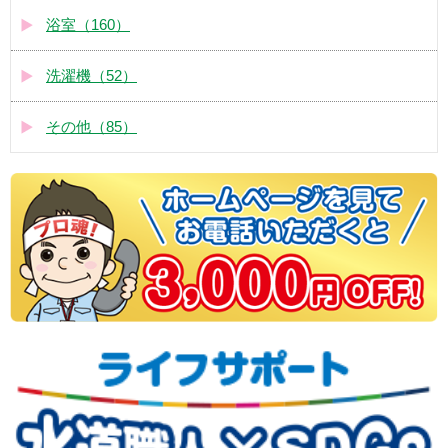
浴室（160）
洗濯機（52）
その他（85）