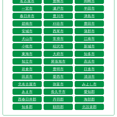
名古屋市
豊橋市
岡崎市
一宮市
瀬戸市
半田市
春日井市
豊川市
津島市
碧南市
刈谷市
豊田市
安城市
西尾市
蒲郡市
犬山市
常滑市
江南市
小牧市
稲沢市
新城市
東海市
大府市
知多市
知立市
尾張旭市
高浜市
岩倉市
豊明市
日進市
田原市
愛西市
清須市
北名古屋市
弥富市
みよし市
あま市
長久手市
愛知郡
西春日井郡
丹羽郡
海部郡
知多郡
額田郡
北設楽郡