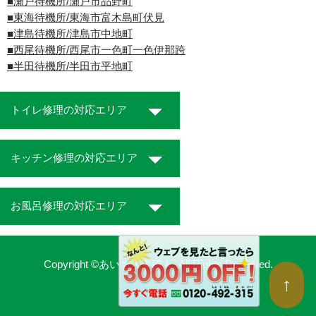
■瀬戸待機所/瀬戸市品野町
■東海待機所/東海市富木島町伏見
■津島待機所/津島市中地町
■西尾待機所/西尾市一色町一色伊那跨
■半田待機所/半田市平地町
トイレ修理の対応エリア
キッチン修理の対応エリア
お風呂修理の対応エリア
Copyright ©あいち水道職人. All Rights Reserved.
↑