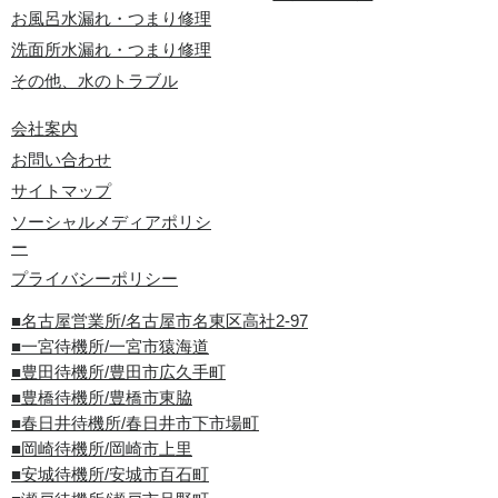
お風呂水漏れ・つまり修理
洗面所水漏れ・つまり修理
その他、水のトラブル
会社案内
お問い合わせ
サイトマップ
ソーシャルメディアポリシ
ー
プライバシーポリシー
■名古屋営業所/名古屋市名東区高社2-97
■一宮待機所/一宮市猿海道
■豊田待機所/豊田市広久手町
■豊橋待機所/豊橋市東脇
■春日井待機所/春日井市下市場町
■岡崎待機所/岡崎市上里
■安城待機所/安城市百石町