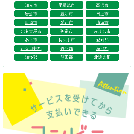
知立市
尾張旭市
高浜市
岩倉市
豊明市
日進市
田原市
愛西市
清須市
北名古屋市
弥富市
みよし市
あま市
長久手市
愛知郡
西春日井郡
丹羽郡
海部郡
知多郡
額田郡
北設楽郡