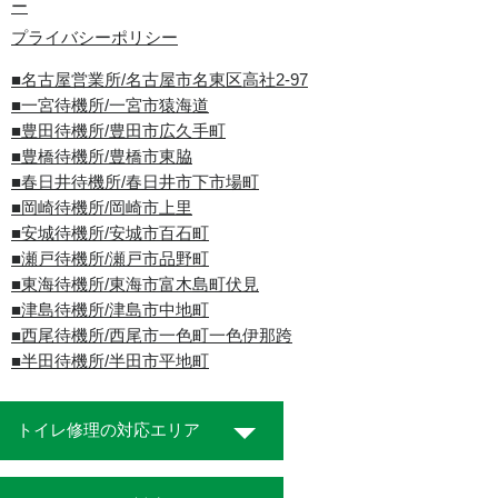
ー
プライバシーポリシー
■名古屋営業所/名古屋市名東区高社2-97
■一宮待機所/一宮市猿海道
■豊田待機所/豊田市広久手町
■豊橋待機所/豊橋市東脇
■春日井待機所/春日井市下市場町
■岡崎待機所/岡崎市上里
■安城待機所/安城市百石町
■瀬戸待機所/瀬戸市品野町
■東海待機所/東海市富木島町伏見
■津島待機所/津島市中地町
■西尾待機所/西尾市一色町一色伊那跨
■半田待機所/半田市平地町
トイレ修理の対応エリア