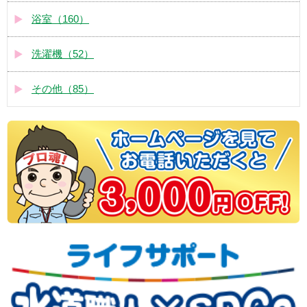
浴室（160）
洗濯機（52）
その他（85）