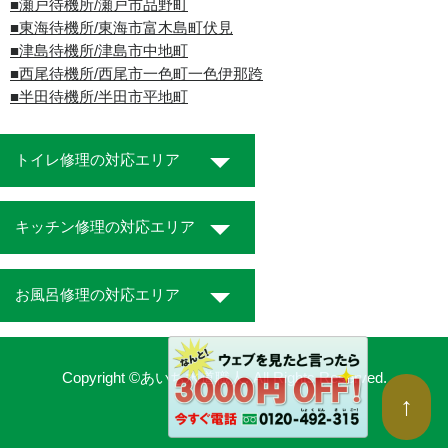
■瀬戸待機所/瀬戸市品野町
■東海待機所/東海市富木島町伏見
■津島待機所/津島市中地町
■西尾待機所/西尾市一色町一色伊那跨
■半田待機所/半田市平地町
トイレ修理の対応エリア
キッチン修理の対応エリア
お風呂修理の対応エリア
Copyright ©あいち水道職人. All Rights Reserved.
↑