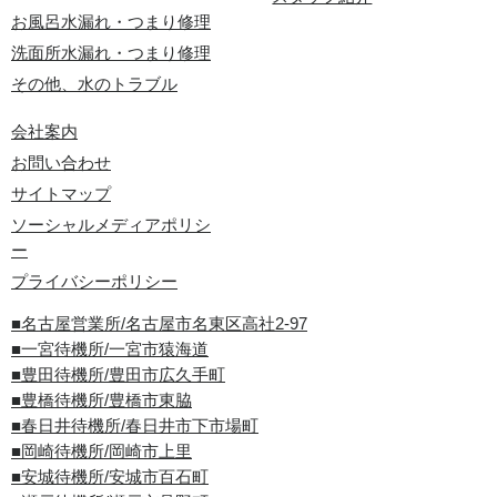
お風呂水漏れ・つまり修理
洗面所水漏れ・つまり修理
その他、水のトラブル
会社案内
お問い合わせ
サイトマップ
ソーシャルメディアポリシ
ー
プライバシーポリシー
■名古屋営業所/名古屋市名東区高社2-97
■一宮待機所/一宮市猿海道
■豊田待機所/豊田市広久手町
■豊橋待機所/豊橋市東脇
■春日井待機所/春日井市下市場町
■岡崎待機所/岡崎市上里
■安城待機所/安城市百石町