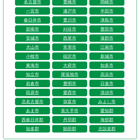
名古屋市
豊橋市
岡崎市
一宮市
瀬戸市
半田市
春日井市
豊川市
津島市
碧南市
刈谷市
豊田市
安城市
西尾市
蒲郡市
犬山市
常滑市
江南市
小牧市
稲沢市
新城市
東海市
大府市
知多市
知立市
尾張旭市
高浜市
岩倉市
豊明市
日進市
田原市
愛西市
清須市
北名古屋市
弥富市
みよし市
あま市
長久手市
愛知郡
西春日井郡
丹羽郡
海部郡
知多郡
額田郡
北設楽郡