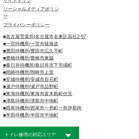
サイトマップ
ソーシャルメディアポリシ
ー
プライバシーポリシー
■名古屋営業所/名古屋市名東区高社2-97
■一宮待機所/一宮市猿海道
■豊田待機所/豊田市広久手町
■豊橋待機所/豊橋市東脇
■春日井待機所/春日井市下市場町
■岡崎待機所/岡崎市上里
■安城待機所/安城市百石町
■瀬戸待機所/瀬戸市品野町
■東海待機所/東海市富木島町伏見
■津島待機所/津島市中地町
■西尾待機所/西尾市一色町一色伊那跨
■半田待機所/半田市平地町
トイレ修理の対応エリア