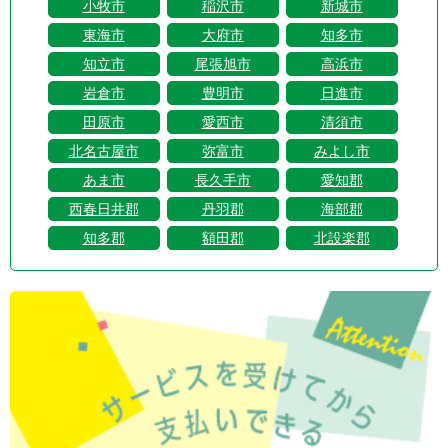
小牧市
稲沢市
新城市
東海市
大府市
知多市
知立市
尾張旭市
高浜市
岩倉市
豊明市
日進市
田原市
愛西市
清須市
北名古屋市
弥富市
みよし市
あま市
長久手市
愛知郡
西春日井郡
丹羽郡
海部郡
知多郡
額田郡
北設楽郡