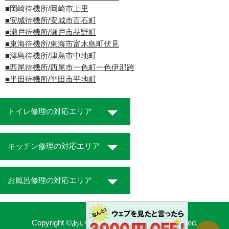
■岡崎待機所/岡崎市上里
■安城待機所/安城市百石町
■瀬戸待機所/瀬戸市品野町
■東海待機所/東海市富木島町伏見
■津島待機所/津島市中地町
■西尾待機所/西尾市一色町一色伊那跨
■半田待機所/半田市平地町
トイレ修理の対応エリア
キッチン修理の対応エリア
お風呂修理の対応エリア
Copyright ©あいち水道職人. All Rights Reserved.