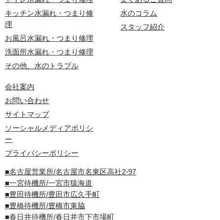
キッチン水漏れ・つまり修
水のコラム
理
スタッフ紹介
お風呂水漏れ・つまり修理
洗面所水漏れ・つまり修理
その他、水のトラブル
会社案内
お問い合わせ
サイトマップ
ソーシャルメディアポリシ
ー
プライバシーポリシー
■名古屋営業所/名古屋市名東区高社2-97
■一宮待機所/一宮市猿海道
■豊田待機所/豊田市広久手町
■豊橋待機所/豊橋市東脇
■春日井待機所/春日井市下市場町