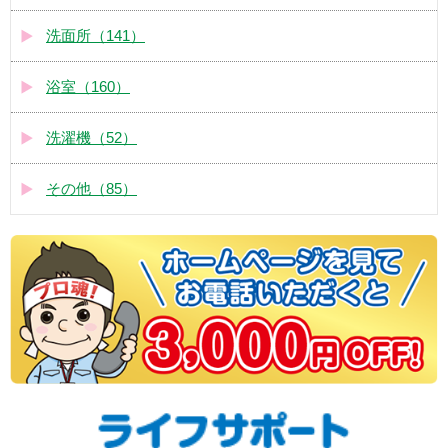
洗面所（141）
浴室（160）
洗濯機（52）
その他（85）