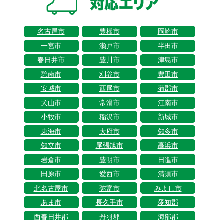
名古屋市
豊橋市
岡崎市
一宮市
瀬戸市
半田市
春日井市
豊川市
津島市
碧南市
刈谷市
豊田市
安城市
西尾市
蒲郡市
犬山市
常滑市
江南市
小牧市
稲沢市
新城市
東海市
大府市
知多市
知立市
尾張旭市
高浜市
岩倉市
豊明市
日進市
田原市
愛西市
清須市
北名古屋市
弥富市
みよし市
あま市
長久手市
愛知郡
西春日井郡
丹羽郡
海部郡