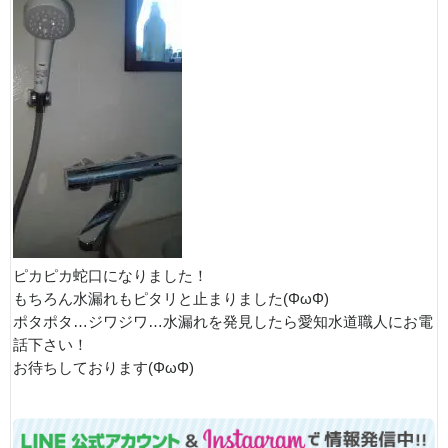
ピカピカ蛇口になりました！
もちろん水漏れもピタリと止まりました(ΦωΦ)
ポタポタ…ジワジワ…水漏れを発見したら愛知水道職人にお電
話下さい！
お待ちしております(ΦωΦ)