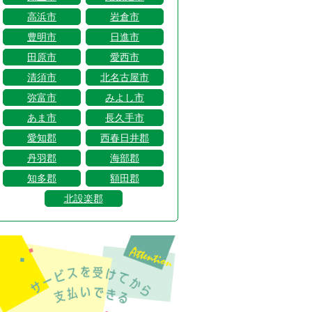
高浜市
岩倉市
豊明市
日進市
田原市
愛西市
清須市
北名古屋市
弥富市
みよし市
あま市
長久手市
愛知郡
西春日井郡
丹羽郡
海部郡
知多郡
額田郡
北設楽郡