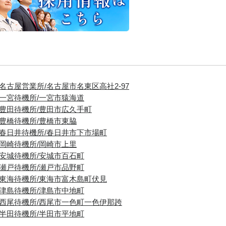
■名古屋営業所/名古屋市名東区高社2-97
■一宮待機所/一宮市猿海道
■豊田待機所/豊田市広久手町
■豊橋待機所/豊橋市東脇
■春日井待機所/春日井市下市場町
■岡崎待機所/岡崎市上里
■安城待機所/安城市百石町
■瀬戸待機所/瀬戸市品野町
■東海待機所/東海市富木島町伏見
■津島待機所/津島市中地町
■西尾待機所/西尾市一色町一色伊那跨
■半田待機所/半田市平地町