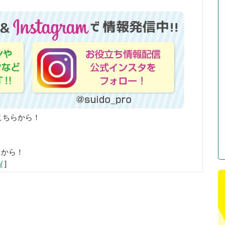
こちらから！
らから！
/
]