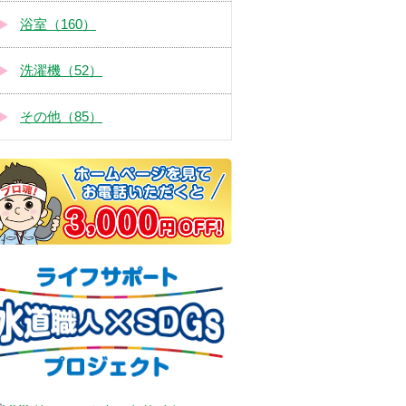
浴室（160）
洗濯機（52）
その他（85）