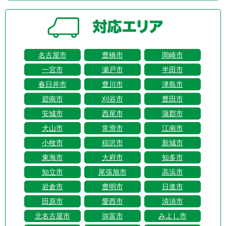
名古屋市
豊橋市
岡崎市
一宮市
瀬戸市
半田市
春日井市
豊川市
津島市
碧南市
刈谷市
豊田市
安城市
西尾市
蒲郡市
犬山市
常滑市
江南市
小牧市
稲沢市
新城市
東海市
大府市
知多市
知立市
尾張旭市
高浜市
岩倉市
豊明市
日進市
田原市
愛西市
清須市
北名古屋市
弥富市
みよし市