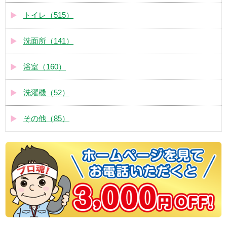
トイレ（515）
洗面所（141）
浴室（160）
洗濯機（52）
その他（85）