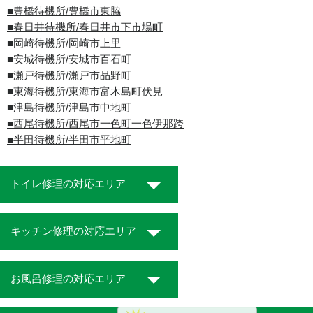
■豊橋待機所/豊橋市東脇
■春日井待機所/春日井市下市場町
■岡崎待機所/岡崎市上里
■安城待機所/安城市百石町
■瀬戸待機所/瀬戸市品野町
■東海待機所/東海市富木島町伏見
■津島待機所/津島市中地町
■西尾待機所/西尾市一色町一色伊那跨
■半田待機所/半田市平地町
トイレ修理の対応エリア
キッチン修理の対応エリア
お風呂修理の対応エリア