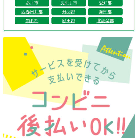
あま市
長久手市
愛知郡
西春日井郡
丹羽郡
海部郡
知多郡
額田郡
北設楽郡