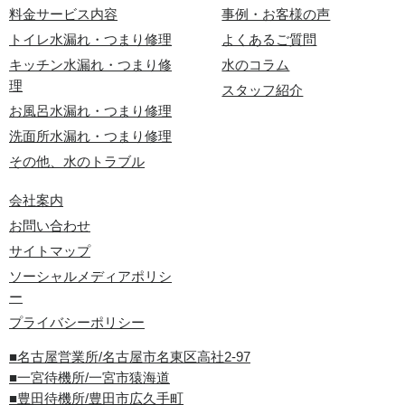
料金サービス内容
事例・お客様の声
トイレ水漏れ・つまり修理
よくあるご質問
キッチン水漏れ・つまり修
水のコラム
理
スタッフ紹介
お風呂水漏れ・つまり修理
洗面所水漏れ・つまり修理
その他、水のトラブル
会社案内
お問い合わせ
サイトマップ
ソーシャルメディアポリシ
ー
プライバシーポリシー
■名古屋営業所/名古屋市名東区高社2-97
■一宮待機所/一宮市猿海道
■豊田待機所/豊田市広久手町