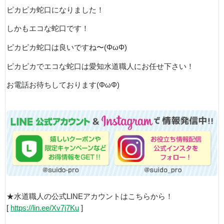
ピカピカ蛇口になりました！
しかもエコな蛇口です！
ピカピカ蛇口は良いですね〜(ΦωΦ)
ピカピカでエコな蛇口は愛知水道職人にお任せ下さい！
お電話お待ちしております(ΦωΦ)
★水道職人の公式LINEアカウントはこちらから！
[
https://lin.ee/Xv7j7Ku
]