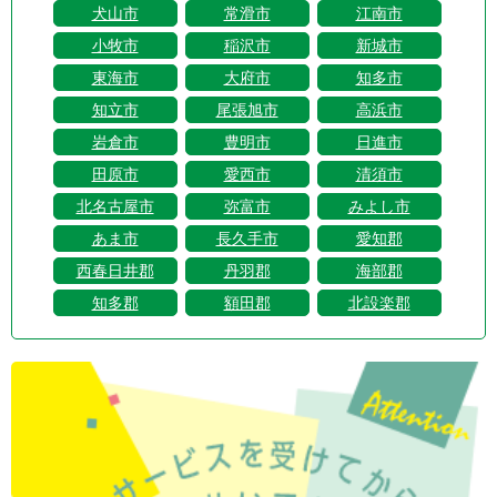
犬山市
常滑市
江南市
小牧市
稲沢市
新城市
東海市
大府市
知多市
知立市
尾張旭市
高浜市
岩倉市
豊明市
日進市
田原市
愛西市
清須市
北名古屋市
弥富市
みよし市
あま市
長久手市
愛知郡
西春日井郡
丹羽郡
海部郡
知多郡
額田郡
北設楽郡