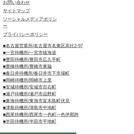
お問い合わせ
サイトマップ
ソーシャルメディアポリシ
ー
プライバシーポリシー
■名古屋営業所/名古屋市名東区高社2-97
■一宮待機所/一宮市猿海道
■豊田待機所/豊田市広久手町
■豊橋待機所/豊橋市東脇
■春日井待機所/春日井市下市場町
■岡崎待機所/岡崎市上里
■安城待機所/安城市百石町
■瀬戸待機所/瀬戸市品野町
■東海待機所/東海市富木島町伏見
■津島待機所/津島市中地町
■西尾待機所/西尾市一色町一色伊那跨
■半田待機所/半田市平地町