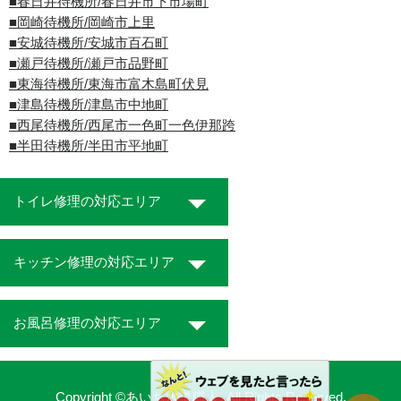
■春日井待機所/春日井市下市場町
■岡崎待機所/岡崎市上里
■安城待機所/安城市百石町
■瀬戸待機所/瀬戸市品野町
■東海待機所/東海市富木島町伏見
■津島待機所/津島市中地町
■西尾待機所/西尾市一色町一色伊那跨
■半田待機所/半田市平地町
トイレ修理の対応エリア
キッチン修理の対応エリア
お風呂修理の対応エリア
Copyright ©あいち水道職人. All Rights Reserved.