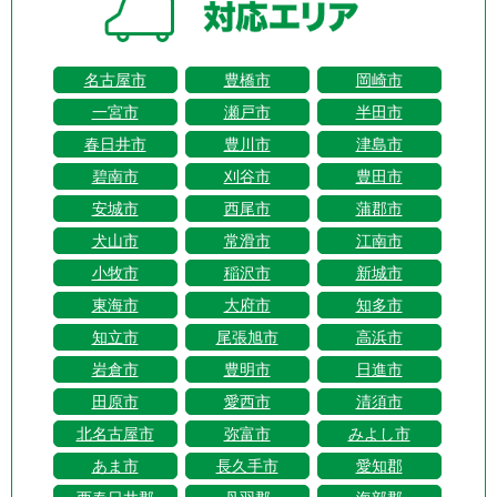
名古屋市
豊橋市
岡崎市
一宮市
瀬戸市
半田市
春日井市
豊川市
津島市
碧南市
刈谷市
豊田市
安城市
西尾市
蒲郡市
犬山市
常滑市
江南市
小牧市
稲沢市
新城市
東海市
大府市
知多市
知立市
尾張旭市
高浜市
岩倉市
豊明市
日進市
田原市
愛西市
清須市
北名古屋市
弥富市
みよし市
あま市
長久手市
愛知郡