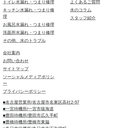
トイレ水漏れ・つまり修理
よくあるご質問
キッチン水漏れ・つまり修
水のコラム
理
スタッフ紹介
お風呂水漏れ・つまり修理
洗面所水漏れ・つまり修理
その他、水のトラブル
会社案内
お問い合わせ
サイトマップ
ソーシャルメディアポリシ
ー
プライバシーポリシー
■名古屋営業所/名古屋市名東区高社2-97
■一宮待機所/一宮市猿海道
■豊田待機所/豊田市広久手町
■豊橋待機所/豊橋市東脇