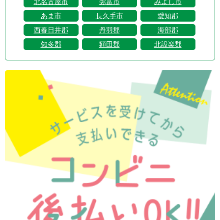
北名古屋市
弥富市
みよし市
あま市
長久手市
愛知郡
西春日井郡
丹羽郡
海部郡
知多郡
額田郡
北設楽郡