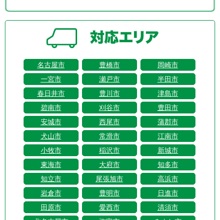
名古屋市
豊橋市
岡崎市
一宮市
瀬戸市
半田市
春日井市
豊川市
津島市
碧南市
刈谷市
豊田市
安城市
西尾市
蒲郡市
犬山市
常滑市
江南市
小牧市
稲沢市
新城市
東海市
大府市
知多市
知立市
尾張旭市
高浜市
岩倉市
豊明市
日進市
田原市
愛西市
清須市