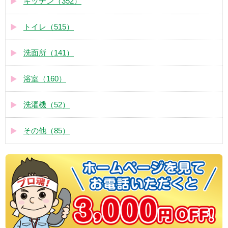
キッチン（352）
トイレ（515）
洗面所（141）
浴室（160）
洗濯機（52）
その他（85）