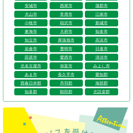
安城市
西尾市
蒲郡市
犬山市
常滑市
江南市
小牧市
稲沢市
新城市
東海市
大府市
知多市
知立市
尾張旭市
高浜市
岩倉市
豊明市
日進市
田原市
愛西市
清須市
北名古屋市
弥富市
みよし市
あま市
長久手市
愛知郡
西春日井郡
丹羽郡
海部郡
知多郡
額田郡
北設楽郡