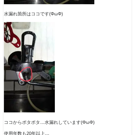
水漏れ箇所はココです(ΦωΦ)
ココからポタポタ…水漏れしています(ΦωΦ)
使用年数も20年以上…