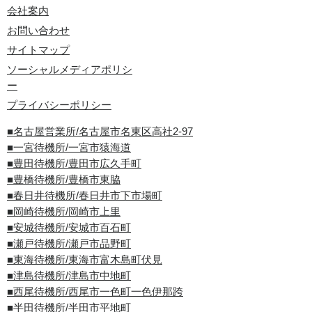
会社案内
お問い合わせ
サイトマップ
ソーシャルメディアポリシ
ー
プライバシーポリシー
■名古屋営業所/名古屋市名東区高社2-97
■一宮待機所/一宮市猿海道
■豊田待機所/豊田市広久手町
■豊橋待機所/豊橋市東脇
■春日井待機所/春日井市下市場町
■岡崎待機所/岡崎市上里
■安城待機所/安城市百石町
■瀬戸待機所/瀬戸市品野町
■東海待機所/東海市富木島町伏見
■津島待機所/津島市中地町
■西尾待機所/西尾市一色町一色伊那跨
■半田待機所/半田市平地町