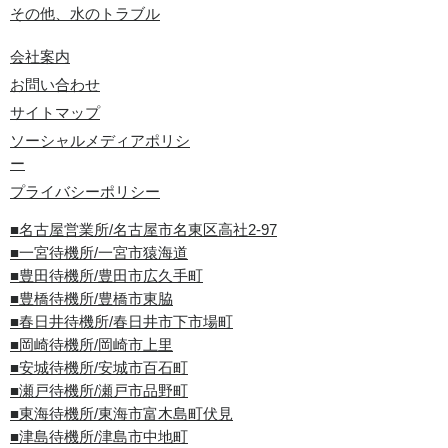
その他、水のトラブル
会社案内
お問い合わせ
サイトマップ
ソーシャルメディアポリシ
ー
プライバシーポリシー
■名古屋営業所/名古屋市名東区高社2-97
■一宮待機所/一宮市猿海道
■豊田待機所/豊田市広久手町
■豊橋待機所/豊橋市東脇
■春日井待機所/春日井市下市場町
■岡崎待機所/岡崎市上里
■安城待機所/安城市百石町
■瀬戸待機所/瀬戸市品野町
■東海待機所/東海市富木島町伏見
■津島待機所/津島市中地町