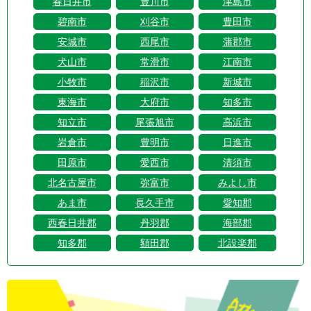
春日井市
豊川市
津島市
碧南市
刈谷市
豊田市
安城市
西尾市
蒲郡市
犬山市
常滑市
江南市
小牧市
稲沢市
新城市
東海市
大府市
知多市
知立市
尾張旭市
高浜市
岩倉市
豊明市
日進市
田原市
愛西市
清須市
北名古屋市
弥富市
みよし市
あま市
長久手市
愛知郡
西春日井郡
丹羽郡
海部郡
知多郡
額田郡
北設楽郡