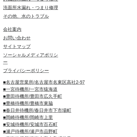
洗面所水漏れ・つまり修理
その他、水のトラブル
会社案内
お問い合わせ
サイトマップ
ソーシャルメディアポリシ
ー
プライバシーポリシー
■名古屋営業所/名古屋市名東区高社2-97
■一宮待機所/一宮市猿海道
■豊田待機所/豊田市広久手町
■豊橋待機所/豊橋市東脇
■春日井待機所/春日井市下市場町
■岡崎待機所/岡崎市上里
■安城待機所/安城市百石町
■瀬戸待機所/瀬戸市品野町