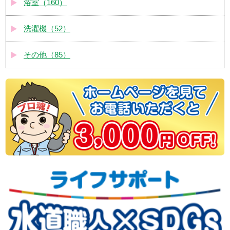
浴室（160）
洗濯機（52）
その他（85）