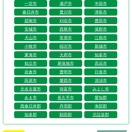
一宮市
瀬戸市
半田市
春日井市
豊川市
津島市
碧南市
刈谷市
豊田市
安城市
西尾市
蒲郡市
犬山市
常滑市
江南市
小牧市
稲沢市
新城市
東海市
大府市
知多市
知立市
尾張旭市
高浜市
岩倉市
豊明市
日進市
田原市
愛西市
清須市
北名古屋市
弥富市
みよし市
あま市
長久手市
愛知郡
西春日井郡
丹羽郡
海部郡
知多郡
額田郡
北設楽郡