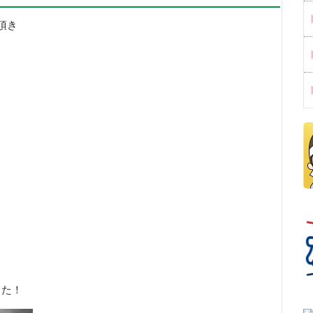
頂き
した！