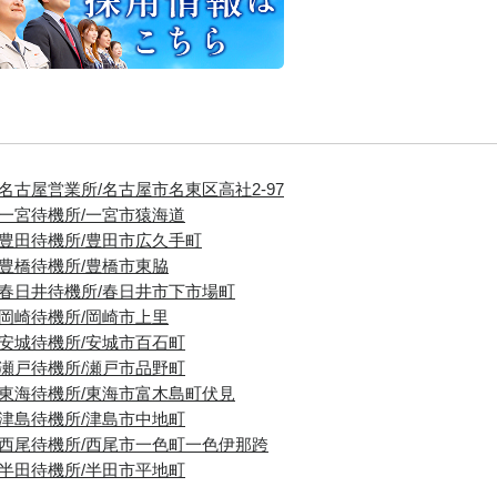
■名古屋営業所/名古屋市名東区高社2-97
■一宮待機所/一宮市猿海道
■豊田待機所/豊田市広久手町
■豊橋待機所/豊橋市東脇
■春日井待機所/春日井市下市場町
■岡崎待機所/岡崎市上里
■安城待機所/安城市百石町
■瀬戸待機所/瀬戸市品野町
■東海待機所/東海市富木島町伏見
■津島待機所/津島市中地町
■西尾待機所/西尾市一色町一色伊那跨
■半田待機所/半田市平地町