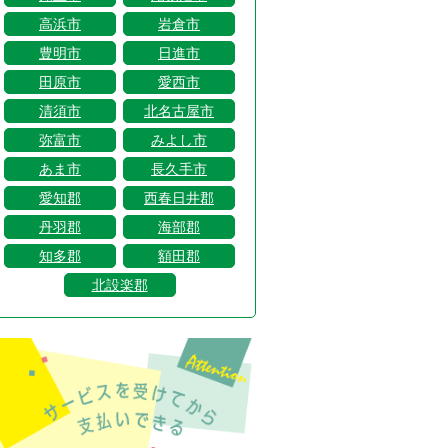
高浜市
岩倉市
豊明市
日進市
田原市
愛西市
清須市
北名古屋市
弥富市
みよし市
あま市
長久手市
愛知郡
西春日井郡
丹羽郡
海部郡
知多郡
額田郡
北設楽郡