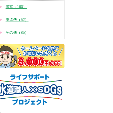
浴室（160）
洗濯機（52）
その他（85）