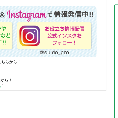
こちらから！
らから！
/
]