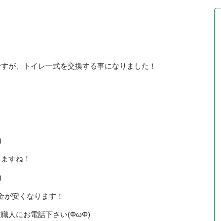
ですが、トイレ一式を交換する事になりました！
)
きますね！
)
料金が安くなります！
職人にお電話下さい(ΦωΦ)