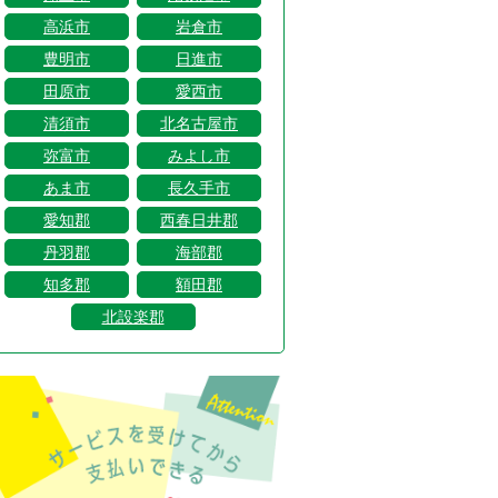
高浜市
岩倉市
豊明市
日進市
田原市
愛西市
清須市
北名古屋市
弥富市
みよし市
あま市
長久手市
愛知郡
西春日井郡
丹羽郡
海部郡
知多郡
額田郡
北設楽郡