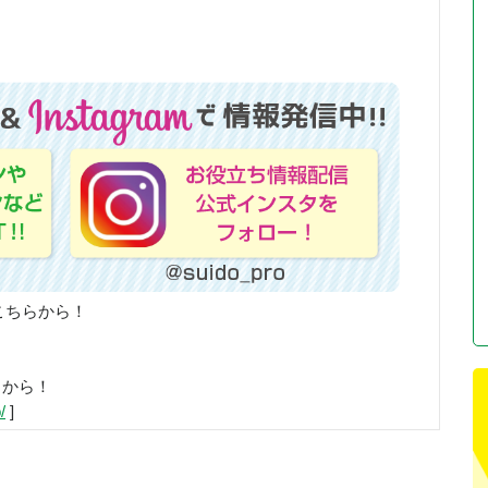
こちらから！
らから！
/
]