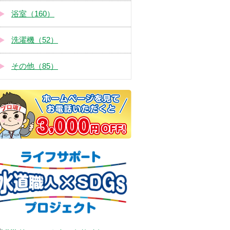
浴室（160）
洗濯機（52）
その他（85）