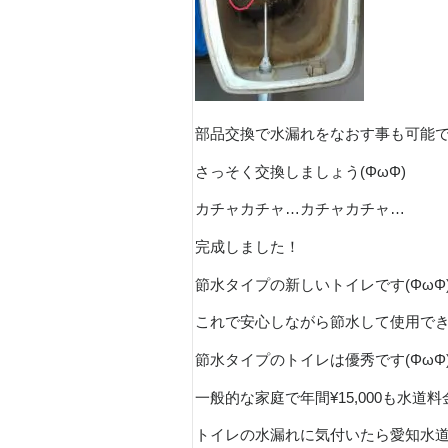
部品交換で水漏れをなおす事も可能
さっそく交換しましょう(ΦωΦ)
カチャカチャ…カチャカチャ…
完成しました！
節水タイプの新しいトイレです(ΦωΦ
これで安心しながら節水して使用で
節水タイプのトイレは優秀です(ΦωΦ
一般的な家庭で年間¥15,000も水道
トイレの水漏れに気付いたら愛知水道