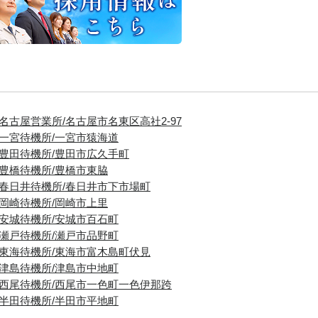
■名古屋営業所/名古屋市名東区高社2-97
■一宮待機所/一宮市猿海道
■豊田待機所/豊田市広久手町
■豊橋待機所/豊橋市東脇
■春日井待機所/春日井市下市場町
■岡崎待機所/岡崎市上里
■安城待機所/安城市百石町
■瀬戸待機所/瀬戸市品野町
■東海待機所/東海市富木島町伏見
■津島待機所/津島市中地町
■西尾待機所/西尾市一色町一色伊那跨
■半田待機所/半田市平地町