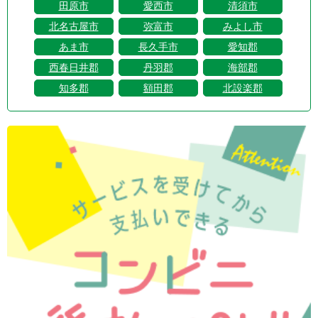
田原市
愛西市
清須市
北名古屋市
弥富市
みよし市
あま市
長久手市
愛知郡
西春日井郡
丹羽郡
海部郡
知多郡
額田郡
北設楽郡