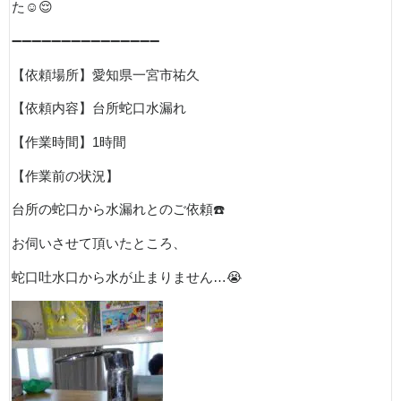
た
☺️😌
➖➖➖➖➖➖➖➖➖➖➖➖➖➖➖
【依頼場所】愛知県一宮市祐久
【依頼内容】台所蛇口水漏れ
【作業時間】
1
時間
【作業前の状況】
台所の蛇口から水漏れとのご依頼
☎️
お伺いさせて頂いたところ、
蛇口吐水口から水が止まりません
…
😭