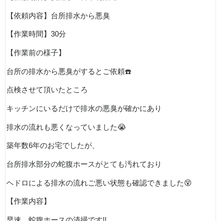
【依頼内容】台所排水から悪臭
【作業時間】
30
分
【作業前の様子】
台所の排水から悪臭がするとご依頼
☎️
点検させて頂いたところ
キッチンにいるだけで排水の悪臭が確かにあり
排水の流れも悪くなっていました
😭
築年数
6
年のお宅でしたが、
台所排水部分の蛇腹ホースがとても汚れており
ヘドロによる排水の流れご悪い状態も確認できました
😵
【作業内容】
早速、蛇腹ホースの清掃です
!!