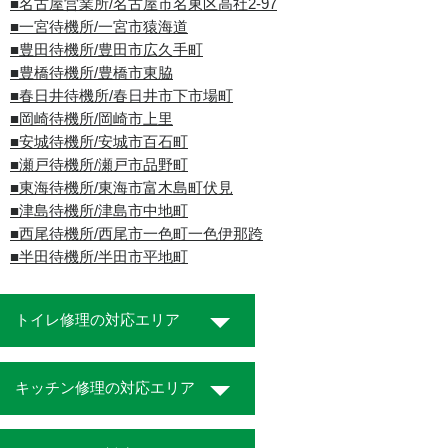
■名古屋営業所/名古屋市名東区高社2-97
■一宮待機所/一宮市猿海道
■豊田待機所/豊田市広久手町
■豊橋待機所/豊橋市東脇
■春日井待機所/春日井市下市場町
■岡崎待機所/岡崎市上里
■安城待機所/安城市百石町
■瀬戸待機所/瀬戸市品野町
■東海待機所/東海市富木島町伏見
■津島待機所/津島市中地町
■西尾待機所/西尾市一色町一色伊那跨
■半田待機所/半田市平地町
トイレ修理の対応エリア
キッチン修理の対応エリア