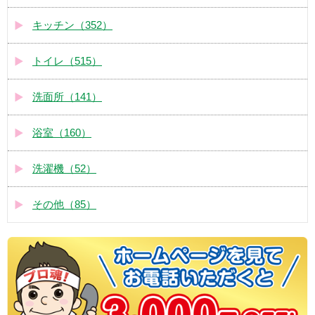
キッチン（352）
トイレ（515）
洗面所（141）
浴室（160）
洗濯機（52）
その他（85）