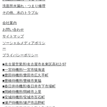
洗面所水漏れ・つまり修理
その他、水のトラブル
会社案内
お問い合わせ
サイトマップ
ソーシャルメディアポリシ
ー
プライバシーポリシー
■名古屋営業所/名古屋市名東区高社2-97
■一宮待機所/一宮市猿海道
■豊田待機所/豊田市広久手町
■豊橋待機所/豊橋市東脇
■春日井待機所/春日井市下市場町
■岡崎待機所/岡崎市上里
■安城待機所/安城市百石町
■瀬戸待機所/瀬戸市品野町