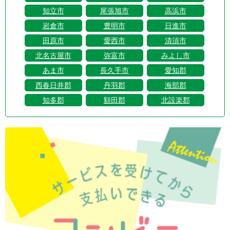
知立市
尾張旭市
高浜市
岩倉市
豊明市
日進市
田原市
愛西市
清須市
北名古屋市
弥富市
みよし市
あま市
長久手市
愛知郡
西春日井郡
丹羽郡
海部郡
知多郡
額田郡
北設楽郡