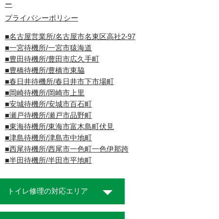
ー
プライバシーポリシー
■名古屋営業所/名古屋市名東区高社2-97
■一宮待機所/一宮市猿海道
■豊田待機所/豊田市広久手町
■豊橋待機所/豊橋市東脇
■春日井待機所/春日井市下市場町
■岡崎待機所/岡崎市上里
■安城待機所/安城市百石町
■瀬戸待機所/瀬戸市品野町
■東海待機所/東海市富木島町伏見
■津島待機所/津島市中地町
■西尾待機所/西尾市一色町一色伊那跨
■半田待機所/半田市平地町
トイレ修理の対応エリア