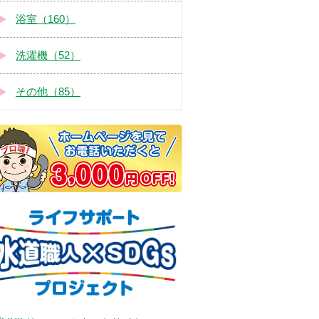
浴室（160）
洗濯機（52）
その他（85）