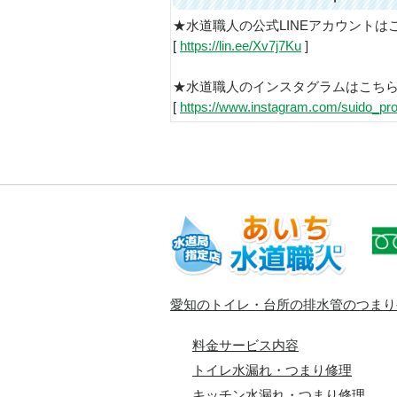
★水道職人の公式LINEアカウントは
[
https://lin.ee/Xv7j7Ku
]
★水道職人のインスタグラムはこち
[
https://www.instagram.com/suido_pro
愛知のトイレ・台所の排水管のつまり
料金サービス内容
トイレ水漏れ・つまり修理
キッチン水漏れ・つまり修理