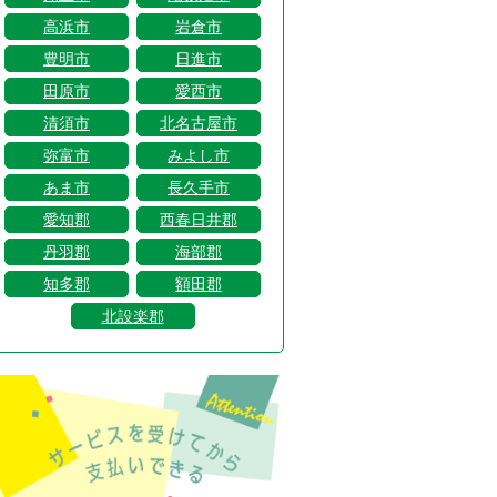
高浜市
岩倉市
豊明市
日進市
田原市
愛西市
清須市
北名古屋市
弥富市
みよし市
あま市
長久手市
愛知郡
西春日井郡
丹羽郡
海部郡
知多郡
額田郡
北設楽郡