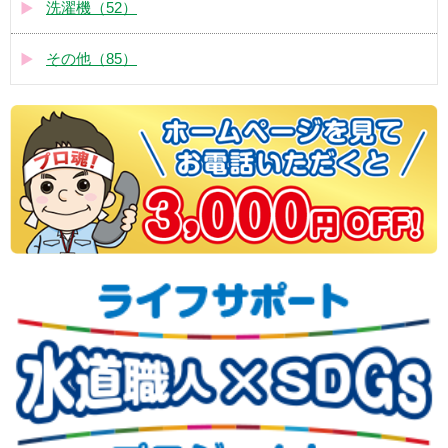
洗濯機（52）
その他（85）