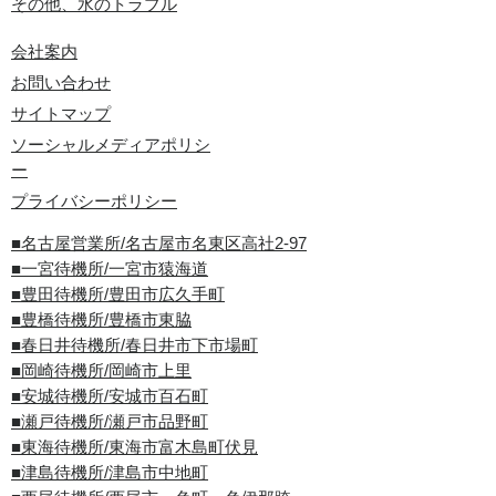
その他、水のトラブル
会社案内
お問い合わせ
サイトマップ
ソーシャルメディアポリシ
ー
プライバシーポリシー
■名古屋営業所/名古屋市名東区高社2-97
■一宮待機所/一宮市猿海道
■豊田待機所/豊田市広久手町
■豊橋待機所/豊橋市東脇
■春日井待機所/春日井市下市場町
■岡崎待機所/岡崎市上里
■安城待機所/安城市百石町
■瀬戸待機所/瀬戸市品野町
■東海待機所/東海市富木島町伏見
■津島待機所/津島市中地町