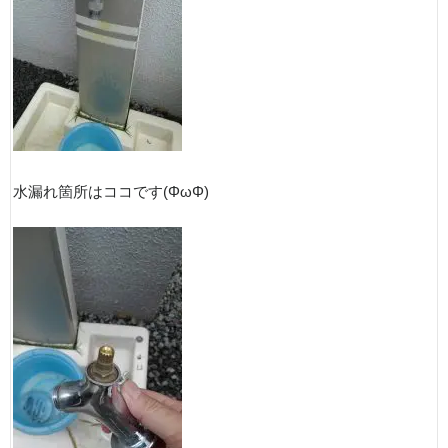
水漏れ箇所はココです(ΦωΦ)