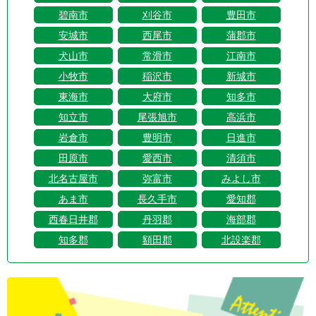
碧南市
刈谷市
豊田市
安城市
西尾市
蒲郡市
犬山市
常滑市
江南市
小牧市
稲沢市
新城市
東海市
大府市
知多市
知立市
尾張旭市
高浜市
岩倉市
豊明市
日進市
田原市
愛西市
清須市
北名古屋市
弥富市
みよし市
あま市
長久手市
愛知郡
西春日井郡
丹羽郡
海部郡
知多郡
額田郡
北設楽郡