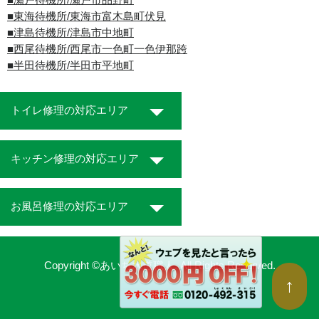
■瀬戸待機所/瀬戸市品野町
■東海待機所/東海市富木島町伏見
■津島待機所/津島市中地町
■西尾待機所/西尾市一色町一色伊那跨
■半田待機所/半田市平地町
トイレ修理の対応エリア
キッチン修理の対応エリア
お風呂修理の対応エリア
Copyright ©あいち水道職人. All Rights Reserved.
↑