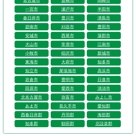
名古屋市
豊橋市
岡崎市
一宮市
瀬戸市
半田市
春日井市
豊川市
津島市
碧南市
刈谷市
豊田市
安城市
西尾市
蒲郡市
犬山市
常滑市
江南市
小牧市
稲沢市
新城市
東海市
大府市
知多市
知立市
尾張旭市
高浜市
岩倉市
豊明市
日進市
田原市
愛西市
清須市
北名古屋市
弥富市
みよし市
あま市
長久手市
愛知郡
西春日井郡
丹羽郡
海部郡
知多郡
額田郡
北設楽郡