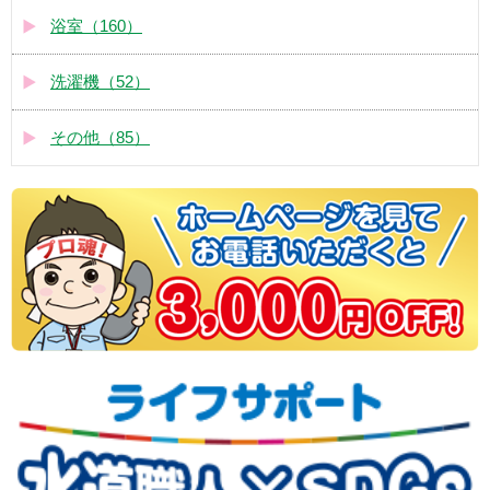
浴室（160）
洗濯機（52）
その他（85）