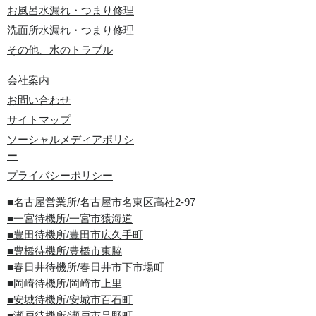
お風呂水漏れ・つまり修理
洗面所水漏れ・つまり修理
その他、水のトラブル
会社案内
お問い合わせ
サイトマップ
ソーシャルメディアポリシ
ー
プライバシーポリシー
■名古屋営業所/名古屋市名東区高社2-97
■一宮待機所/一宮市猿海道
■豊田待機所/豊田市広久手町
■豊橋待機所/豊橋市東脇
■春日井待機所/春日井市下市場町
■岡崎待機所/岡崎市上里
■安城待機所/安城市百石町