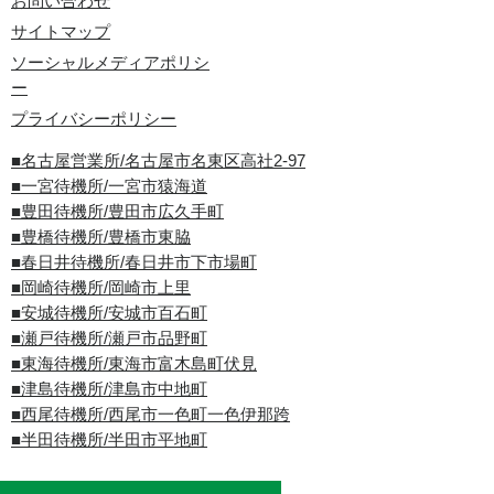
お問い合わせ
サイトマップ
ソーシャルメディアポリシ
ー
プライバシーポリシー
■名古屋営業所/名古屋市名東区高社2-97
■一宮待機所/一宮市猿海道
■豊田待機所/豊田市広久手町
■豊橋待機所/豊橋市東脇
■春日井待機所/春日井市下市場町
■岡崎待機所/岡崎市上里
■安城待機所/安城市百石町
■瀬戸待機所/瀬戸市品野町
■東海待機所/東海市富木島町伏見
■津島待機所/津島市中地町
■西尾待機所/西尾市一色町一色伊那跨
■半田待機所/半田市平地町