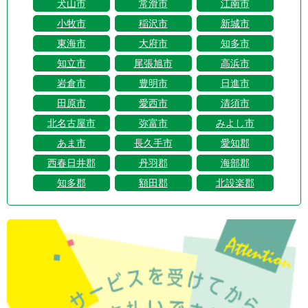
犬山市
常滑市
江南市
小牧市
稲沢市
新城市
東海市
大府市
知多市
知立市
尾張旭市
高浜市
岩倉市
豊明市
日進市
田原市
愛西市
清須市
北名古屋市
弥富市
みよし市
あま市
長久手市
愛知郡
西春日井郡
丹羽郡
海部郡
知多郡
額田郡
北設楽郡