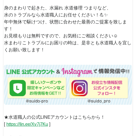
身のまわりで起きた、水漏れ 水道修理 つまりなど、
水のトラブルなら水道職人にお任せください！💪✨
年中無休で駆けつけ、状態に合わせた最善のご提案を致しま
す！
お見積もりは無料ですので、お気軽にご相談ください☺
水まわりこトラブルにお困りの時は、是非とも水道職人を宜し
くお願い致します！
★水道職人の公式LINEアカウントはこちらから！
[
https://lin.ee/Xv7j7Ku
]