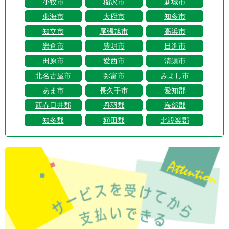
小牧市
稲沢市
新城市
東海市
大府市
知多市
知立市
尾張旭市
高浜市
岩倉市
豊明市
日進市
田原市
愛西市
清須市
北名古屋市
弥富市
みよし市
あま市
長久手市
愛知郡
西春日井郡
丹羽郡
海部郡
知多郡
額田郡
北設楽郡