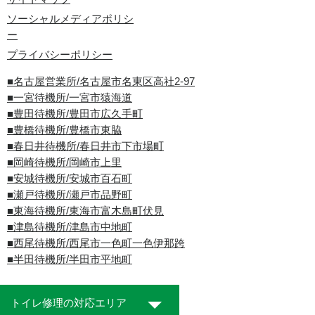
ソーシャルメディアポリシ
ー
プライバシーポリシー
■名古屋営業所/名古屋市名東区高社2-97
■一宮待機所/一宮市猿海道
■豊田待機所/豊田市広久手町
■豊橋待機所/豊橋市東脇
■春日井待機所/春日井市下市場町
■岡崎待機所/岡崎市上里
■安城待機所/安城市百石町
■瀬戸待機所/瀬戸市品野町
■東海待機所/東海市富木島町伏見
■津島待機所/津島市中地町
■西尾待機所/西尾市一色町一色伊那跨
■半田待機所/半田市平地町
トイレ修理の対応エリア