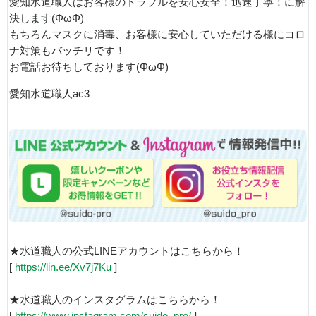
愛知水道職人はお客様のトラブルを安心安全！迅速丁寧！に解
決します(ΦωΦ)
もちろんマスクに消毒、お客様に安心していただける様にコロ
ナ対策もバッチリです！
お電話お待ちしております(ΦωΦ)
愛知水道職人ac3
★水道職人の公式LINEアカウントはこちらから！
[
https://lin.ee/Xv7j7Ku
]
★水道職人のインスタグラムはこちらから！
[
https://www.instagram.com/suido_pro/
]