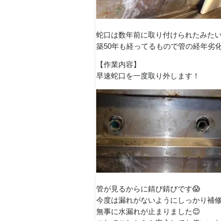
蛇口は数年前に取り付けられたみた
築50年も経ってるもので管の経年劣化
【作業内容】
早速蛇口を一度取り外します！
管が見るからに錆び錆びです😱
今度は漏れがないようにしっかり補修し
無事に水漏れが止まりました😊