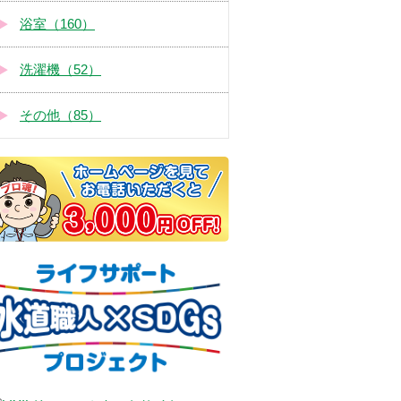
浴室（160）
洗濯機（52）
その他（85）