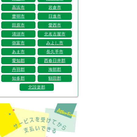
高浜市
岩倉市
豊明市
日進市
田原市
愛西市
清須市
北名古屋市
弥富市
みよし市
あま市
長久手市
愛知郡
西春日井郡
丹羽郡
海部郡
知多郡
額田郡
北設楽郡