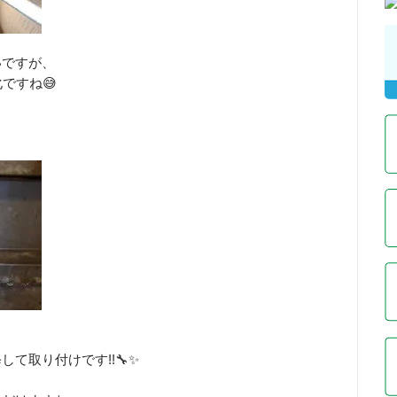
いですが、
ですね😅
て取り付けです!!🔧✨