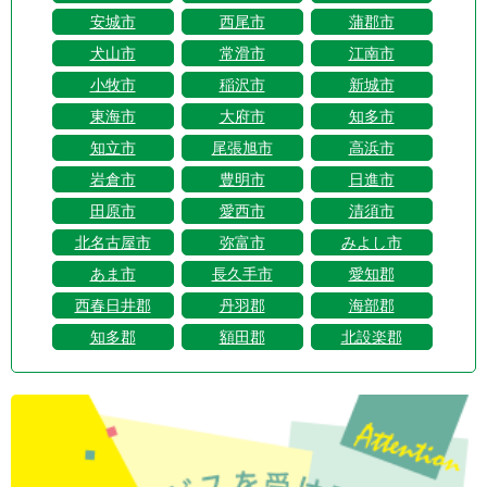
安城市
西尾市
蒲郡市
犬山市
常滑市
江南市
小牧市
稲沢市
新城市
東海市
大府市
知多市
知立市
尾張旭市
高浜市
岩倉市
豊明市
日進市
田原市
愛西市
清須市
北名古屋市
弥富市
みよし市
あま市
長久手市
愛知郡
西春日井郡
丹羽郡
海部郡
知多郡
額田郡
北設楽郡