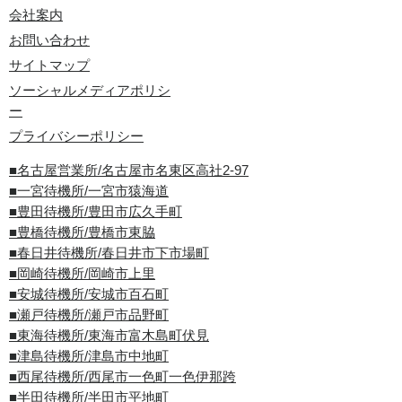
会社案内
お問い合わせ
サイトマップ
ソーシャルメディアポリシ
ー
プライバシーポリシー
■名古屋営業所/名古屋市名東区高社2-97
■一宮待機所/一宮市猿海道
■豊田待機所/豊田市広久手町
■豊橋待機所/豊橋市東脇
■春日井待機所/春日井市下市場町
■岡崎待機所/岡崎市上里
■安城待機所/安城市百石町
■瀬戸待機所/瀬戸市品野町
■東海待機所/東海市富木島町伏見
■津島待機所/津島市中地町
■西尾待機所/西尾市一色町一色伊那跨
■半田待機所/半田市平地町