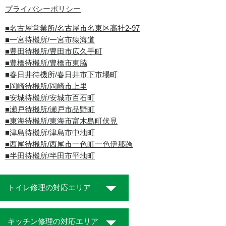
プライバシーポリシー
■名古屋営業所/名古屋市名東区高社2-97
■一宮待機所/一宮市猿海道
■豊田待機所/豊田市広久手町
■豊橋待機所/豊橋市東脇
■春日井待機所/春日井市下市場町
■岡崎待機所/岡崎市上里
■安城待機所/安城市百石町
■瀬戸待機所/瀬戸市品野町
■東海待機所/東海市富木島町伏見
■津島待機所/津島市中地町
■西尾待機所/西尾市一色町一色伊那跨
■半田待機所/半田市平地町
トイレ修理の対応エリア
キッチン修理の対応エリア