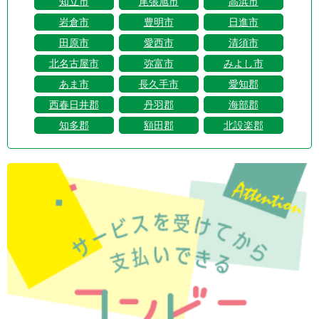
知立市
尾張旭市
高浜市
岩倉市
豊明市
日進市
田原市
愛西市
清須市
北名古屋市
弥富市
みよし市
あま市
長久手市
愛知郡
西春日井郡
丹羽郡
海部郡
知多郡
額田郡
北設楽郡