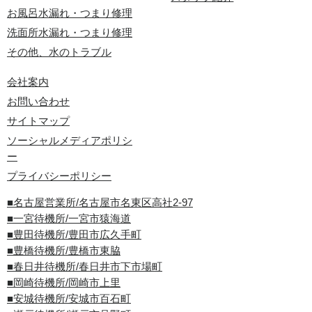
お風呂水漏れ・つまり修理
洗面所水漏れ・つまり修理
その他、水のトラブル
会社案内
お問い合わせ
サイトマップ
ソーシャルメディアポリシ
ー
プライバシーポリシー
■名古屋営業所/名古屋市名東区高社2-97
■一宮待機所/一宮市猿海道
■豊田待機所/豊田市広久手町
■豊橋待機所/豊橋市東脇
■春日井待機所/春日井市下市場町
■岡崎待機所/岡崎市上里
■安城待機所/安城市百石町