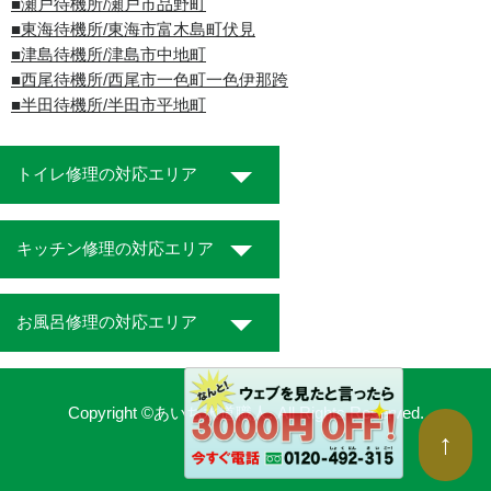
■瀬戸待機所/瀬戸市品野町
■東海待機所/東海市富木島町伏見
■津島待機所/津島市中地町
■西尾待機所/西尾市一色町一色伊那跨
■半田待機所/半田市平地町
トイレ修理の対応エリア
キッチン修理の対応エリア
お風呂修理の対応エリア
Copyright ©あいち水道職人. All Rights Reserved.
↑