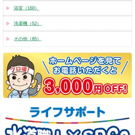
浴室（160）
洗濯機（52）
その他（85）