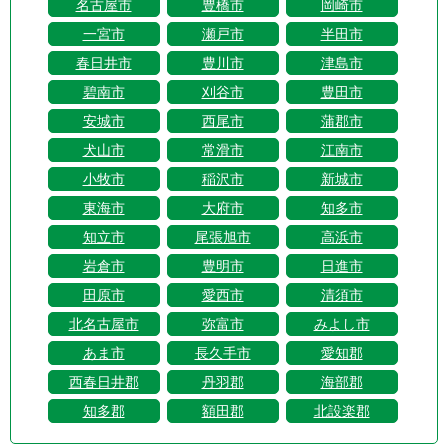
名古屋市
豊橋市
岡崎市
一宮市
瀬戸市
半田市
春日井市
豊川市
津島市
碧南市
刈谷市
豊田市
安城市
西尾市
蒲郡市
犬山市
常滑市
江南市
小牧市
稲沢市
新城市
東海市
大府市
知多市
知立市
尾張旭市
高浜市
岩倉市
豊明市
日進市
田原市
愛西市
清須市
北名古屋市
弥富市
みよし市
あま市
長久手市
愛知郡
西春日井郡
丹羽郡
海部郡
知多郡
額田郡
北設楽郡