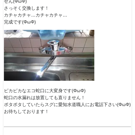
せん(ΦωΦ)
さっそく交換します！
カチャカチャ…カチャカチャ…
完成です(ΦωΦ)
ピカピカなエコ蛇口に大変身です(ΦωΦ)
蛇口の水漏れは放置しても直りません！
ポタポタしていたらスグに愛知水道職人にお電話下さい(ΦωΦ)
お待ちしております！