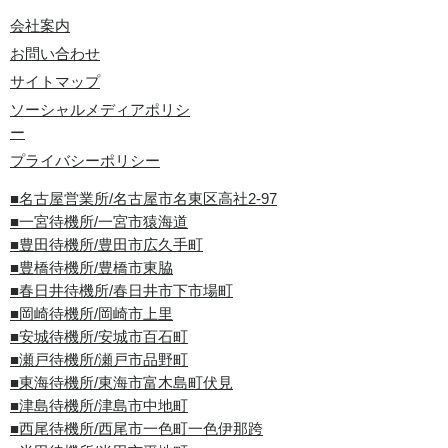
会社案内
お問い合わせ
サイトマップ
ソーシャルメディアポリシ
ー
プライバシーポリシー
■名古屋営業所/名古屋市名東区高社2-97
■一宮待機所/一宮市猿海道
■豊田待機所/豊田市広久手町
■豊橋待機所/豊橋市東脇
■春日井待機所/春日井市下市場町
■岡崎待機所/岡崎市上里
■安城待機所/安城市百石町
■瀬戸待機所/瀬戸市品野町
■東海待機所/東海市富木島町伏見
■津島待機所/津島市中地町
■西尾待機所/西尾市一色町一色伊那跨