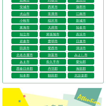
碧南市
刈谷市
豊田市
安城市
西尾市
蒲郡市
犬山市
常滑市
江南市
小牧市
稲沢市
新城市
東海市
大府市
知多市
知立市
尾張旭市
高浜市
岩倉市
豊明市
日進市
田原市
愛西市
清須市
北名古屋市
弥富市
みよし市
あま市
長久手市
愛知郡
西春日井郡
丹羽郡
海部郡
知多郡
額田郡
北設楽郡