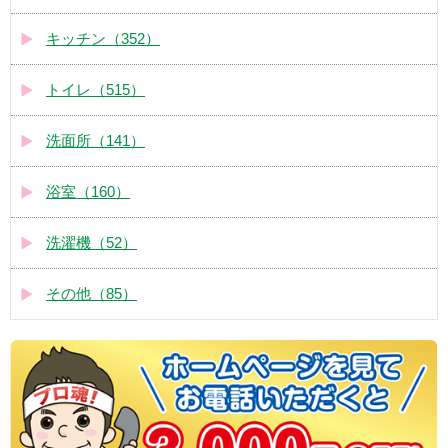
キッチン（352）
トイレ（515）
洗面所（141）
浴室（160）
洗濯機（52）
その他（85）