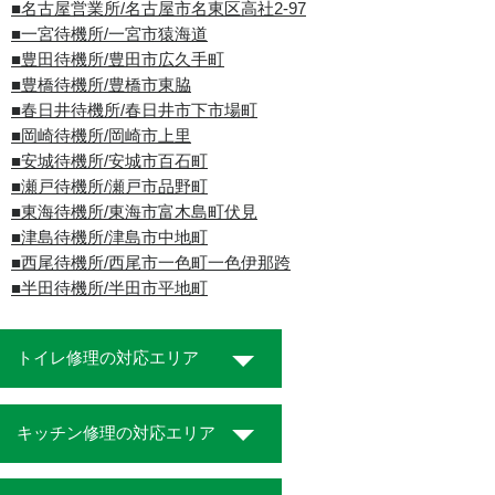
■名古屋営業所/名古屋市名東区高社2-97
■一宮待機所/一宮市猿海道
■豊田待機所/豊田市広久手町
■豊橋待機所/豊橋市東脇
■春日井待機所/春日井市下市場町
■岡崎待機所/岡崎市上里
■安城待機所/安城市百石町
■瀬戸待機所/瀬戸市品野町
■東海待機所/東海市富木島町伏見
■津島待機所/津島市中地町
■西尾待機所/西尾市一色町一色伊那跨
■半田待機所/半田市平地町
トイレ修理の対応エリア
キッチン修理の対応エリア