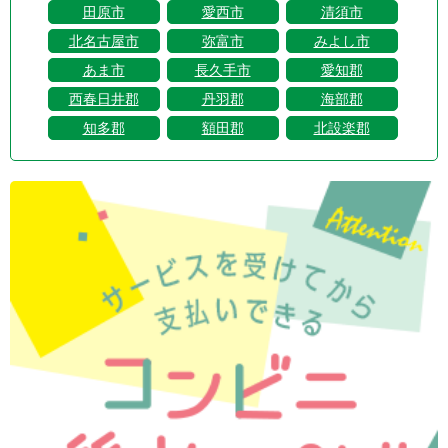
田原市
愛西市
清須市
北名古屋市
弥富市
みよし市
あま市
長久手市
愛知郡
西春日井郡
丹羽郡
海部郡
知多郡
額田郡
北設楽郡