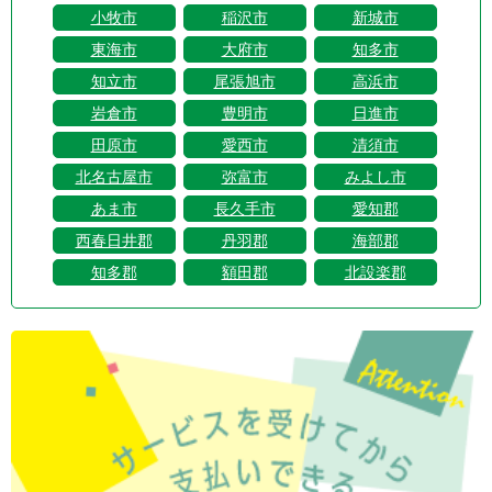
小牧市
稲沢市
新城市
東海市
大府市
知多市
知立市
尾張旭市
高浜市
岩倉市
豊明市
日進市
田原市
愛西市
清須市
北名古屋市
弥富市
みよし市
あま市
長久手市
愛知郡
西春日井郡
丹羽郡
海部郡
知多郡
額田郡
北設楽郡