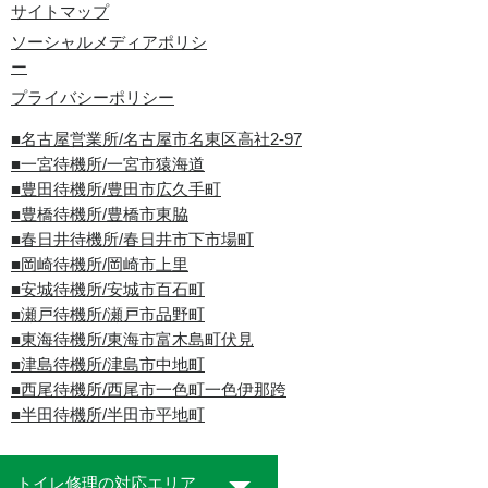
サイトマップ
ソーシャルメディアポリシ
ー
プライバシーポリシー
■名古屋営業所/名古屋市名東区高社2-97
■一宮待機所/一宮市猿海道
■豊田待機所/豊田市広久手町
■豊橋待機所/豊橋市東脇
■春日井待機所/春日井市下市場町
■岡崎待機所/岡崎市上里
■安城待機所/安城市百石町
■瀬戸待機所/瀬戸市品野町
■東海待機所/東海市富木島町伏見
■津島待機所/津島市中地町
■西尾待機所/西尾市一色町一色伊那跨
■半田待機所/半田市平地町
トイレ修理の対応エリア