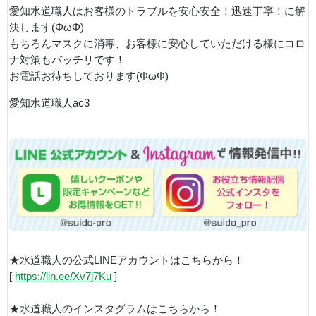
愛知水道職人はお客様のトラブルを安心安全！迅速丁寧！に解
決します(ΦωΦ)
もちろんマスクに消毒、お客様に安心していただける様にコロ
ナ対策もバッチリです！
お電話お待ちしております(ΦωΦ)
愛知水道職人ac3
★水道職人の公式LINEアカウントはこちらから！
[
https://lin.ee/Xv7j7Ku
]
★水道職人のインスタグラムはこちらから！