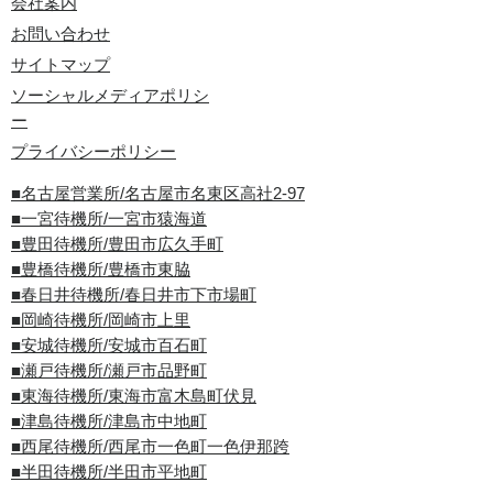
会社案内
お問い合わせ
サイトマップ
ソーシャルメディアポリシ
ー
プライバシーポリシー
■名古屋営業所/名古屋市名東区高社2-97
■一宮待機所/一宮市猿海道
■豊田待機所/豊田市広久手町
■豊橋待機所/豊橋市東脇
■春日井待機所/春日井市下市場町
■岡崎待機所/岡崎市上里
■安城待機所/安城市百石町
■瀬戸待機所/瀬戸市品野町
■東海待機所/東海市富木島町伏見
■津島待機所/津島市中地町
■西尾待機所/西尾市一色町一色伊那跨
■半田待機所/半田市平地町