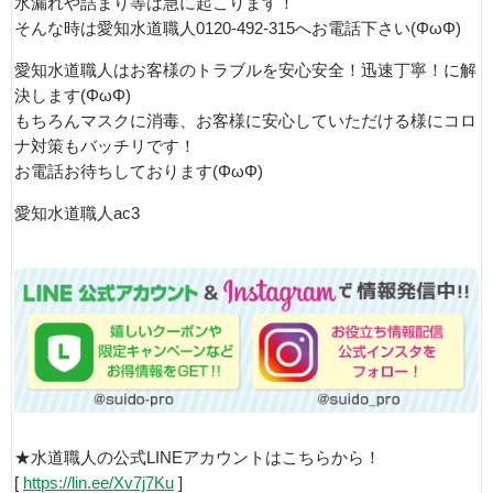
水漏れや詰まり等は急に起こります！
そんな時は愛知水道職人0120-492-315へお電話下さい(ΦωΦ)
愛知水道職人はお客様のトラブルを安心安全！迅速丁寧！に解
決します(ΦωΦ)
もちろんマスクに消毒、お客様に安心していただける様にコロ
ナ対策もバッチリです！
お電話お待ちしております(ΦωΦ)
愛知水道職人ac3
★水道職人の公式LINEアカウントはこちらから！
[
https://lin.ee/Xv7j7Ku
]