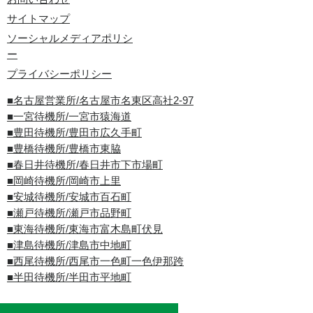
サイトマップ
ソーシャルメディアポリシ
ー
プライバシーポリシー
■名古屋営業所/名古屋市名東区高社2-97
■一宮待機所/一宮市猿海道
■豊田待機所/豊田市広久手町
■豊橋待機所/豊橋市東脇
■春日井待機所/春日井市下市場町
■岡崎待機所/岡崎市上里
■安城待機所/安城市百石町
■瀬戸待機所/瀬戸市品野町
■東海待機所/東海市富木島町伏見
■津島待機所/津島市中地町
■西尾待機所/西尾市一色町一色伊那跨
■半田待機所/半田市平地町