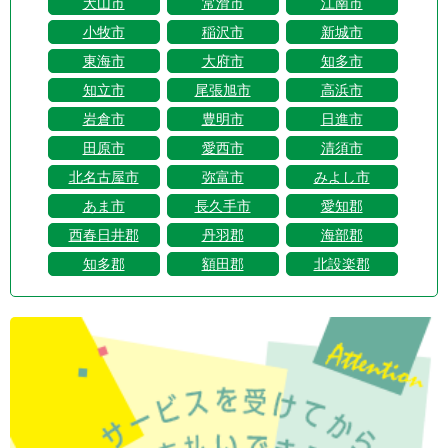
犬山市
常滑市
江南市
小牧市
稲沢市
新城市
東海市
大府市
知多市
知立市
尾張旭市
高浜市
岩倉市
豊明市
日進市
田原市
愛西市
清須市
北名古屋市
弥富市
みよし市
あま市
長久手市
愛知郡
西春日井郡
丹羽郡
海部郡
知多郡
額田郡
北設楽郡