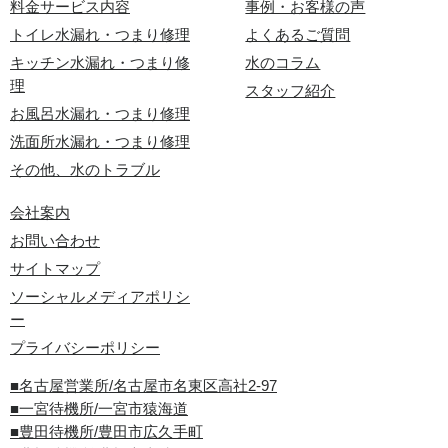
料金サービス内容
事例・お客様の声
トイレ水漏れ・つまり修理
よくあるご質問
キッチン水漏れ・つまり修
水のコラム
理
スタッフ紹介
お風呂水漏れ・つまり修理
洗面所水漏れ・つまり修理
その他、水のトラブル
会社案内
お問い合わせ
サイトマップ
ソーシャルメディアポリシ
ー
プライバシーポリシー
■名古屋営業所/名古屋市名東区高社2-97
■一宮待機所/一宮市猿海道
■豊田待機所/豊田市広久手町