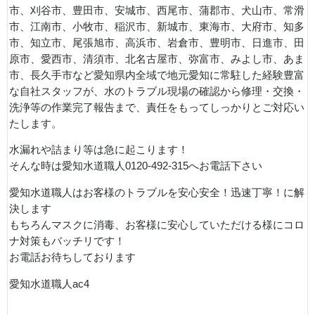
市、刈谷市、豊田市、安城市、西尾市、蒲郡市、犬山市、常滑
市、江南市、小牧市、稲沢市、新城市、東海市、大府市、知多
市、知立市、尾張旭市、高浜市、岩倉市、豊明市、日進市、田
原市、愛西市、清須市、北名古屋市、弥富市、みよし市、あま
市、長久手市など愛知県内全域で地元愛知に常駐した経験豊富
な自社スタッフが、水のトラブル現場の確認から修理・交換・
洗浄等の作業完了報告まで、責任をもってしっかりとご対応い
たします。
水漏れや詰まり等は急に起こります！
そんな時は愛知水道職人0120-492-315へお電話下さい
愛知水道職人はお客様のトラブルを安心安全！迅速丁寧！に解
決します
もちろんマスクに消毒、お客様に安心していただける様にコロ
ナ対策もバッチリです！
お電話お待ちしております
愛知水道職人ac4