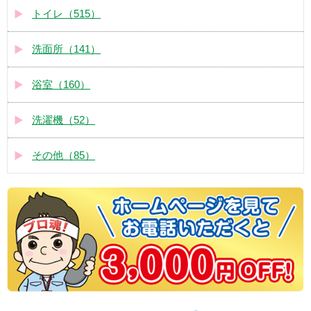
トイレ（515）
洗面所（141）
浴室（160）
洗濯機（52）
その他（85）