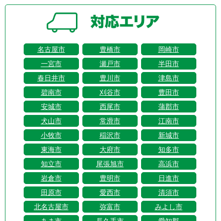
名古屋市
豊橋市
岡崎市
一宮市
瀬戸市
半田市
春日井市
豊川市
津島市
碧南市
刈谷市
豊田市
安城市
西尾市
蒲郡市
犬山市
常滑市
江南市
小牧市
稲沢市
新城市
東海市
大府市
知多市
知立市
尾張旭市
高浜市
岩倉市
豊明市
日進市
田原市
愛西市
清須市
北名古屋市
弥富市
みよし市
あま市
長久手市
愛知郡