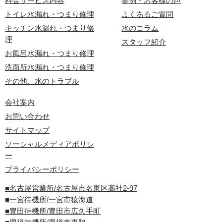
料金サービス内容
事例・お客様の声
トイレ水漏れ・つまり修理
よくあるご質問
キッチン水漏れ・つまり修
水のコラム
理
スタッフ紹介
お風呂水漏れ・つまり修理
洗面所水漏れ・つまり修理
その他、水のトラブル
会社案内
お問い合わせ
サイトマップ
ソーシャルメディアポリシ
ー
プライバシーポリシー
■名古屋営業所/名古屋市名東区高社2-97
■一宮待機所/一宮市猿海道
■豊田待機所/豊田市広久手町