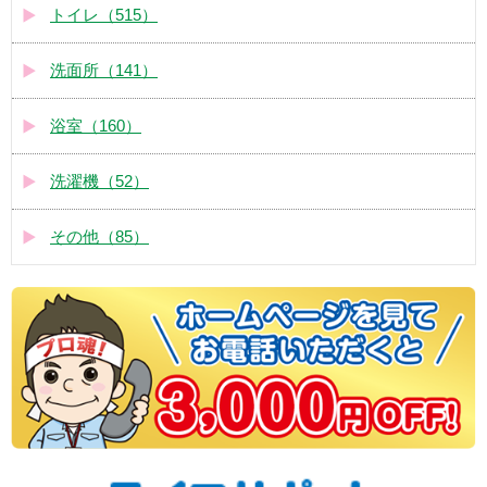
トイレ（515）
洗面所（141）
浴室（160）
洗濯機（52）
その他（85）