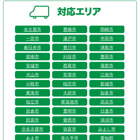
名古屋市
豊橋市
岡崎市
一宮市
瀬戸市
半田市
春日井市
豊川市
津島市
碧南市
刈谷市
豊田市
安城市
西尾市
蒲郡市
犬山市
常滑市
江南市
小牧市
稲沢市
新城市
東海市
大府市
知多市
知立市
尾張旭市
高浜市
岩倉市
豊明市
日進市
田原市
愛西市
清須市
北名古屋市
弥富市
みよし市
あま市
長久手市
愛知郡