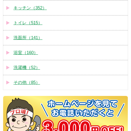
キッチン（352）
トイレ（515）
洗面所（141）
浴室（160）
洗濯機（52）
その他（85）