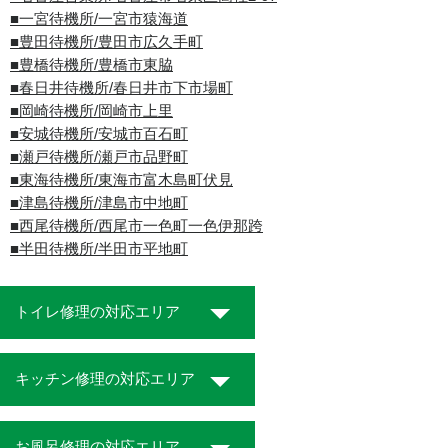
■一宮待機所/一宮市猿海道
■豊田待機所/豊田市広久手町
■豊橋待機所/豊橋市東脇
■春日井待機所/春日井市下市場町
■岡崎待機所/岡崎市上里
■安城待機所/安城市百石町
■瀬戸待機所/瀬戸市品野町
■東海待機所/東海市富木島町伏見
■津島待機所/津島市中地町
■西尾待機所/西尾市一色町一色伊那跨
■半田待機所/半田市平地町
トイレ修理の対応エリア
キッチン修理の対応エリア
お風呂修理の対応エリア