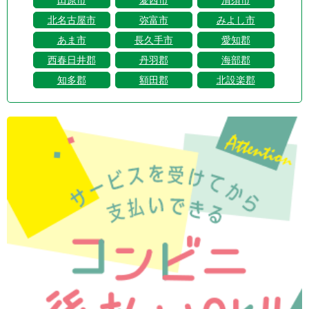
北名古屋市
弥富市
みよし市
あま市
長久手市
愛知郡
西春日井郡
丹羽郡
海部郡
知多郡
額田郡
北設楽郡