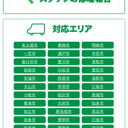
名古屋市
豊橋市
岡崎市
一宮市
瀬戸市
半田市
春日井市
豊川市
津島市
碧南市
刈谷市
豊田市
安城市
西尾市
蒲郡市
犬山市
常滑市
江南市
小牧市
稲沢市
新城市
東海市
大府市
知多市
知立市
尾張旭市
高浜市
岩倉市
豊明市
日進市
田原市
愛西市
清須市