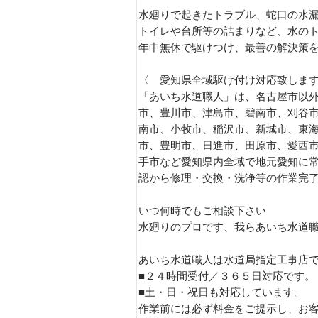
水廻りで起きたトラブル、蛇口の水
トイレや台所等の詰まりなど、水の
年中無休で駆けつけ、最善の解決策
〈 愛知県全域駆け付け対応致しま
「あいち水道職人」は、名古屋市以外
市、豊川市、津島市、碧南市、刈谷
南市、小牧市、稲沢市、新城市、東
市、豊明市、日進市、田原市、愛西
手市など愛知県内全域で地元愛知に
認から修理・交換・洗浄等の作業完
いつ何時でもご相談下さい
水廻りのプロです、我らあいち水道
あいち水道職人は水道局指定工事店
■２４時間受付／３６５日対応です。
■土・日・祝日も対応しています。
作業前には必ず料金をご提示し、お