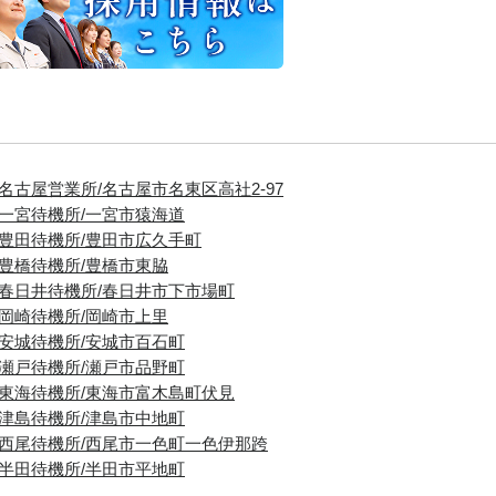
■名古屋営業所/名古屋市名東区高社2-97
■一宮待機所/一宮市猿海道
■豊田待機所/豊田市広久手町
■豊橋待機所/豊橋市東脇
■春日井待機所/春日井市下市場町
■岡崎待機所/岡崎市上里
■安城待機所/安城市百石町
■瀬戸待機所/瀬戸市品野町
■東海待機所/東海市富木島町伏見
■津島待機所/津島市中地町
■西尾待機所/西尾市一色町一色伊那跨
■半田待機所/半田市平地町