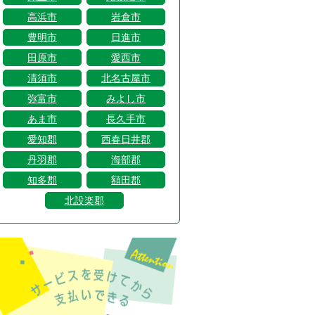
高浜市
岩倉市
豊明市
日進市
田原市
愛西市
清須市
北名古屋市
弥富市
みよし市
あま市
長久手市
愛知郡
西春日井郡
丹羽郡
海部郡
知多郡
額田郡
北設楽郡