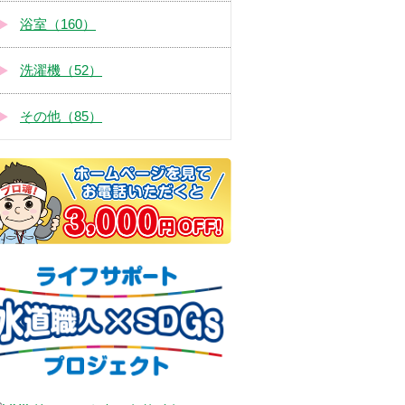
浴室（160）
洗濯機（52）
その他（85）