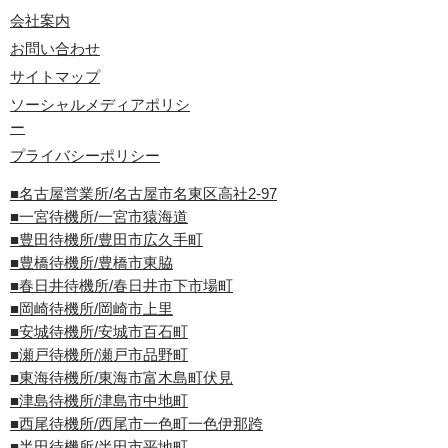
会社案内
お問い合わせ
サイトマップ
ソーシャルメディアポリシ
ー
プライバシーポリシー
■名古屋営業所/名古屋市名東区高社2-97
■一宮待機所/一宮市猿海道
■豊田待機所/豊田市広久手町
■豊橋待機所/豊橋市東脇
■春日井待機所/春日井市下市場町
■岡崎待機所/岡崎市上里
■安城待機所/安城市百石町
■瀬戸待機所/瀬戸市品野町
■東海待機所/東海市富木島町伏見
■津島待機所/津島市中地町
■西尾待機所/西尾市一色町一色伊那跨
■半田待機所/半田市平地町