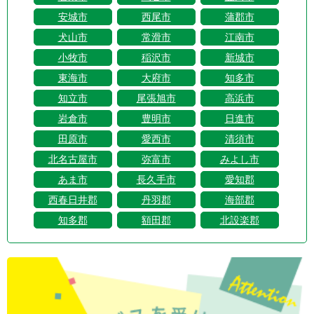
安城市
西尾市
蒲郡市
犬山市
常滑市
江南市
小牧市
稲沢市
新城市
東海市
大府市
知多市
知立市
尾張旭市
高浜市
岩倉市
豊明市
日進市
田原市
愛西市
清須市
北名古屋市
弥富市
みよし市
あま市
長久手市
愛知郡
西春日井郡
丹羽郡
海部郡
知多郡
額田郡
北設楽郡