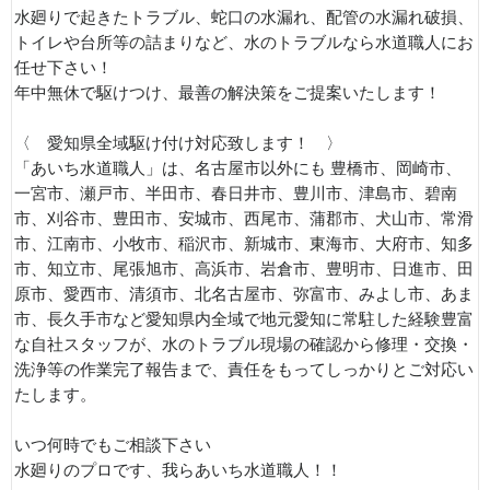
水廻りで起きたトラブル、蛇口の水漏れ、配管の水漏れ破損、
トイレや台所等の詰まりなど、水のトラブルなら水道職人にお
任せ下さい！
年中無休で駆けつけ、最善の解決策をご提案いたします！
〈 愛知県全域駆け付け対応致します！ 〉
「あいち水道職人」は、名古屋市以外にも 豊橋市、岡崎市、
一宮市、瀬戸市、半田市、春日井市、豊川市、津島市、碧南
市、刈谷市、豊田市、安城市、西尾市、蒲郡市、犬山市、常滑
市、江南市、小牧市、稲沢市、新城市、東海市、大府市、知多
市、知立市、尾張旭市、高浜市、岩倉市、豊明市、日進市、田
原市、愛西市、清須市、北名古屋市、弥富市、みよし市、あま
市、長久手市など愛知県内全域で地元愛知に常駐した経験豊富
な自社スタッフが、水のトラブル現場の確認から修理・交換・
洗浄等の作業完了報告まで、責任をもってしっかりとご対応い
たします。
いつ何時でもご相談下さい
水廻りのプロです、我らあいち水道職人！！