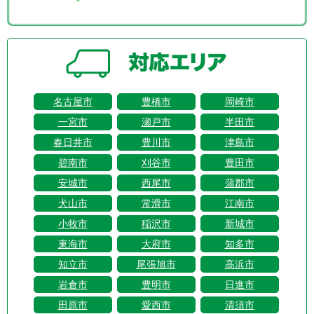
名古屋市
豊橋市
岡崎市
一宮市
瀬戸市
半田市
春日井市
豊川市
津島市
碧南市
刈谷市
豊田市
安城市
西尾市
蒲郡市
犬山市
常滑市
江南市
小牧市
稲沢市
新城市
東海市
大府市
知多市
知立市
尾張旭市
高浜市
岩倉市
豊明市
日進市
田原市
愛西市
清須市