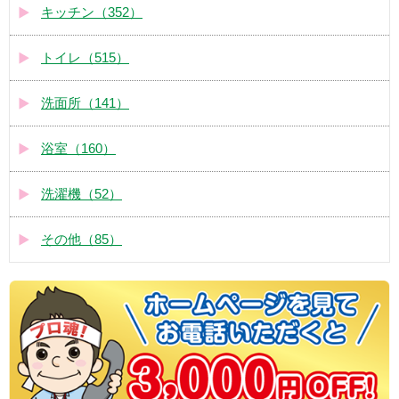
キッチン（352）
トイレ（515）
洗面所（141）
浴室（160）
洗濯機（52）
その他（85）