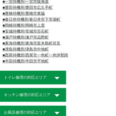
■一宮待機所/一宮市猿海道
■豊田待機所/豊田市広久手町
■豊橋待機所/豊橋市東脇
■春日井待機所/春日井市下市場町
■岡崎待機所/岡崎市上里
■安城待機所/安城市百石町
■瀬戸待機所/瀬戸市品野町
■東海待機所/東海市富木島町伏見
■津島待機所/津島市中地町
■西尾待機所/西尾市一色町一色伊那跨
■半田待機所/半田市平地町
トイレ修理の対応エリア
キッチン修理の対応エリア
お風呂修理の対応エリア