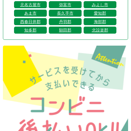
北名古屋市
弥富市
みよし市
あま市
長久手市
愛知郡
西春日井郡
丹羽郡
海部郡
知多郡
額田郡
北設楽郡