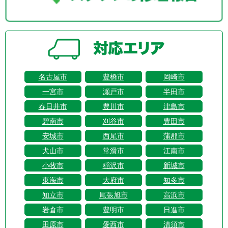
名古屋市
豊橋市
岡崎市
一宮市
瀬戸市
半田市
春日井市
豊川市
津島市
碧南市
刈谷市
豊田市
安城市
西尾市
蒲郡市
犬山市
常滑市
江南市
小牧市
稲沢市
新城市
東海市
大府市
知多市
知立市
尾張旭市
高浜市
岩倉市
豊明市
日進市
田原市
愛西市
清須市