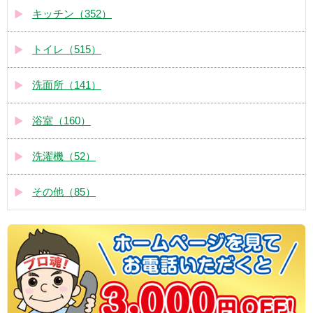
キッチン（352）
トイレ（515）
洗面所（141）
浴室（160）
洗濯機（52）
その他（85）