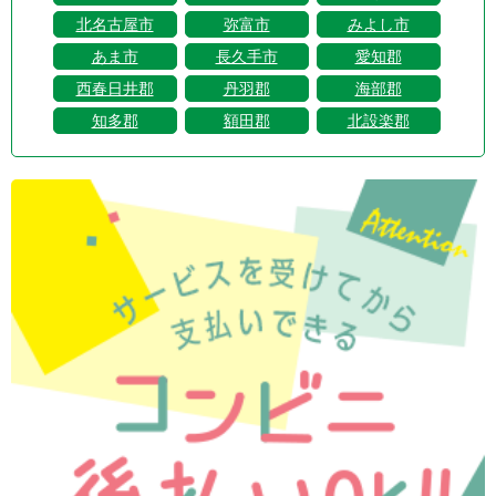
北名古屋市
弥富市
みよし市
あま市
長久手市
愛知郡
西春日井郡
丹羽郡
海部郡
知多郡
額田郡
北設楽郡