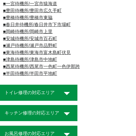
■一宮待機所/一宮市猿海道
■豊田待機所/豊田市広久手町
■豊橋待機所/豊橋市東脇
■春日井待機所/春日井市下市場町
■岡崎待機所/岡崎市上里
■安城待機所/安城市百石町
■瀬戸待機所/瀬戸市品野町
■東海待機所/東海市富木島町伏見
■津島待機所/津島市中地町
■西尾待機所/西尾市一色町一色伊那跨
■半田待機所/半田市平地町
トイレ修理の対応エリア
キッチン修理の対応エリア
お風呂修理の対応エリア