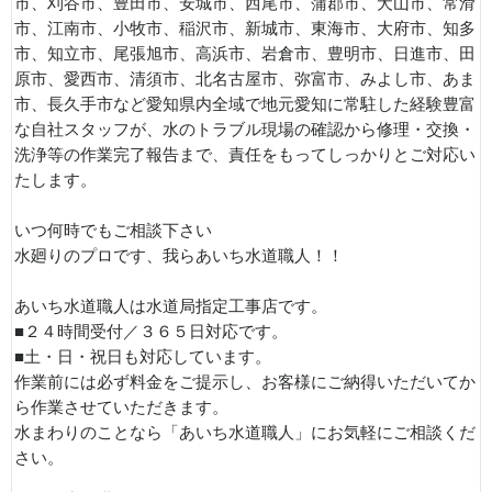
市、刈谷市、豊田市、安城市、西尾市、蒲郡市、犬山市、常滑
市、江南市、小牧市、稲沢市、新城市、東海市、大府市、知多
市、知立市、尾張旭市、高浜市、岩倉市、豊明市、日進市、田
原市、愛西市、清須市、北名古屋市、弥富市、みよし市、あま
市、長久手市など愛知県内全域で地元愛知に常駐した経験豊富
な自社スタッフが、水のトラブル現場の確認から修理・交換・
洗浄等の作業完了報告まで、責任をもってしっかりとご対応い
たします。
いつ何時でもご相談下さい
水廻りのプロです、我らあいち水道職人！！
あいち水道職人は水道局指定工事店です。
■２４時間受付／３６５日対応です。
■土・日・祝日も対応しています。
作業前には必ず料金をご提示し、お客様にご納得いただいてか
ら作業させていただきます。
水まわりのことなら「あいち水道職人」にお気軽にご相談くだ
さい。