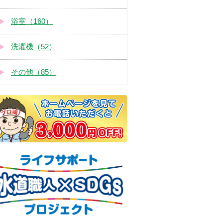
浴室（160）
洗濯機（52）
その他（85）