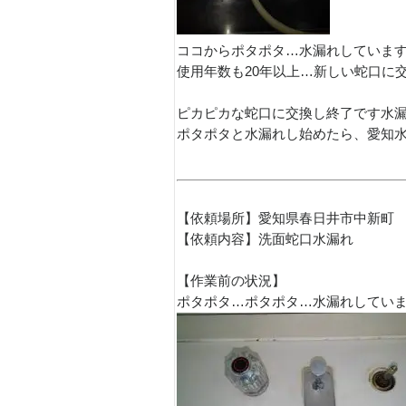
ココからポタポタ…水漏れしていま
使用年数も20年以上…新しい蛇口に
ピカピカな蛇口に交換し終了です水
ポタポタと水漏れし始めたら、愛知
【依頼場所】愛知県春日井市中新町
【依頼内容】洗面蛇口水漏れ
【作業前の状況】
ポタポタ…ポタポタ…水漏れしてい