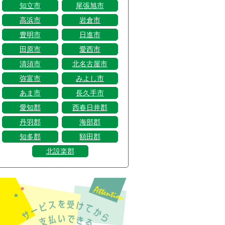
知立市
尾張旭市
高浜市
岩倉市
豊明市
日進市
田原市
愛西市
清須市
北名古屋市
弥富市
みよし市
あま市
長久手市
愛知郡
西春日井郡
丹羽郡
海部郡
知多郡
額田郡
北設楽郡