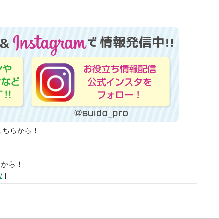
こちらから！
らから！
/
]