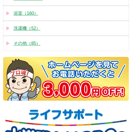
浴室（160）
洗濯機（52）
その他（85）