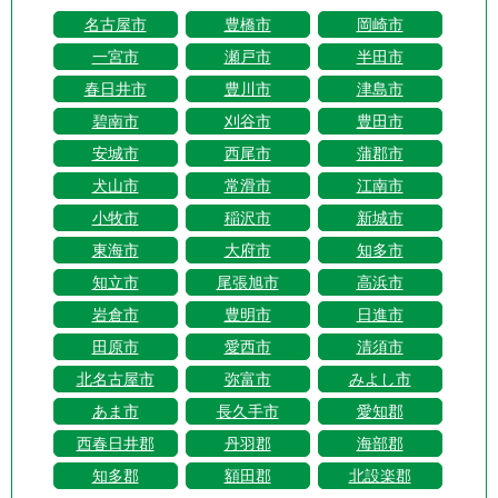
名古屋市
豊橋市
岡崎市
一宮市
瀬戸市
半田市
春日井市
豊川市
津島市
碧南市
刈谷市
豊田市
安城市
西尾市
蒲郡市
犬山市
常滑市
江南市
小牧市
稲沢市
新城市
東海市
大府市
知多市
知立市
尾張旭市
高浜市
岩倉市
豊明市
日進市
田原市
愛西市
清須市
北名古屋市
弥富市
みよし市
あま市
長久手市
愛知郡
西春日井郡
丹羽郡
海部郡
知多郡
額田郡
北設楽郡