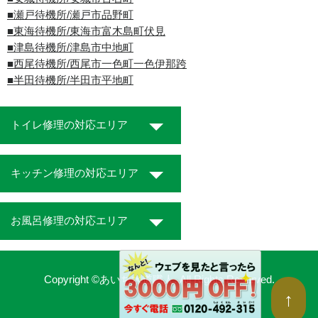
■瀬戸待機所/瀬戸市品野町
■東海待機所/東海市富木島町伏見
■津島待機所/津島市中地町
■西尾待機所/西尾市一色町一色伊那跨
■半田待機所/半田市平地町
トイレ修理の対応エリア
キッチン修理の対応エリア
お風呂修理の対応エリア
Copyright ©あいち水道職人. All Rights Reserved.
↑