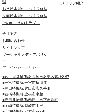
理
スタッフ紹介
お風呂水漏れ・つまり修理
洗面所水漏れ・つまり修理
その他、水のトラブル
会社案内
お問い合わせ
サイトマップ
ソーシャルメディアポリシ
ー
プライバシーポリシー
■名古屋営業所/名古屋市名東区高社2-97
■一宮待機所/一宮市猿海道
■豊田待機所/豊田市広久手町
■豊橋待機所/豊橋市東脇
■春日井待機所/春日井市下市場町
■岡崎待機所/岡崎市上里
■安城待機所/安城市百石町